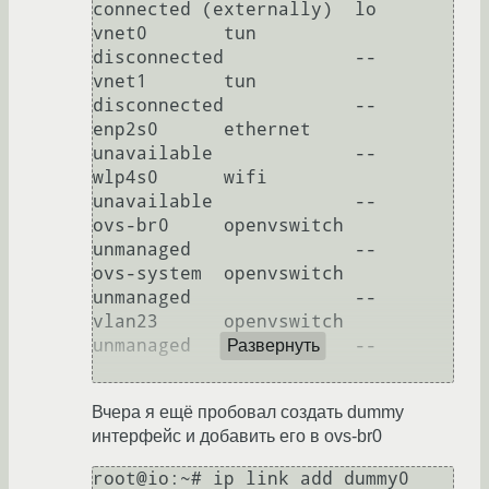
connected (externally)  lo         

vnet0       tun          
disconnected            --         

vnet1       tun          
disconnected            --         

enp2s0      ethernet     
unavailable             --         

wlp4s0      wifi         
unavailable             --         

ovs-br0     openvswitch  
unmanaged               --         

ovs-system  openvswitch  
unmanaged               --         

vlan23      openvswitch  
unmanaged               --         

Развернуть
Вчера я ещё пробовал создать dummy
интерфейс и добавить его в ovs-br0
root@io:~# ip link add dummy0 