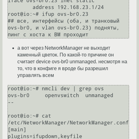
iface ovs-br0.23 inet static

        address 192.168.23.1/24

root@io:~# ifup ovs-br0.23

## все, интерфейсы (оба, и транковый 
ovs-br0, и vlan ovs-br0.23) подняты, 
а вот через NetworkManager не выходит
каменный цветок. По какой-то причине он
считает device ovs-br0 unmanaged. несмотря на
то, что в конфиге я вроде бы разрешил
управлять всем
root@io:~# nmcli dev | grep ovs

ovs-br0     openvswitch  unmanaged               
--         

root@io:~# cat 
/etc/NetworkManager/NetworkManager.conf 

[main]

plugins=ifupdown,keyfile
