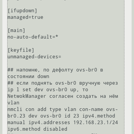
[ifupdown]

managed=true

[main]

no-auto-default=*

[keyfile]

unmanaged-devices=

## напомню, по дефолту ovs-br0 в 
состоянии down

## если поднять ovs-br0 вручную через 
ip l set dev ovs-br0 up, то 
NetwokManager согласен создать на нём 
vlan

nmcli con add type vlan con-name ovs-
br0.23 dev ovs-br0 id 23 ipv4.method 
manual ipv4.addresses 192.168.23.1/24 
ipv6.method disabled
