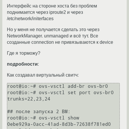
Интерфейс на стороне хоста без проблем
поднимается через iproute2 и через
/etc/network/initerfaces
Но у меня не получается сделать это через
NetworkManager. unmanaged и всё тут. Все
созданные connection не привязываются к device
Где я торможу?
подробности
:
Как создавал виртуальный свитч:
root@io:~# ovs-vsctl add-br ovs-br0

root@io:~# ovs-vsctl set port ovs-br0 
trunks=22,23,24

## после запуска 2 ВМ:

root@io:~# ovs-vsctl show

0ebe929a-0acc-41ad-8d3b-72638f781ed0
