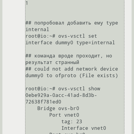
1

## попробовал добавить ему type 
internal

root@io:~# ovs-vsctl set 
interface dummy0 type=internal

## команда вроде проходит, но 
результат странный

## could not add network device 
dummy0 to ofproto (File exists)

root@io:~# ovs-vsctl show

0ebe929a-0acc-41ad-8d3b-
72638f781ed0

    Bridge ovs-br0

        Port vnet0

            tag: 23

            Interface vnet0
