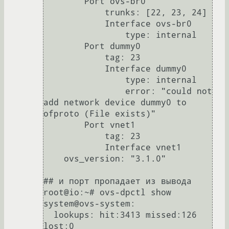
        Port ovs-br0

            trunks: [22, 23, 24]

            Interface ovs-br0

                type: internal

        Port dummy0

            tag: 23

            Interface dummy0

                type: internal

                error: "could not 
add network device dummy0 to 
ofproto (File exists)"

        Port vnet1

            tag: 23

            Interface vnet1

    ovs_version: "3.1.0"

## и порт пропадает из вывода 

root@io:~# ovs-dpctl show

system@ovs-system:

  lookups: hit:3413 missed:126 
lost:0
