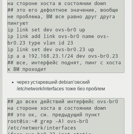
на стороне хоста в состоянии down

## это его дефолтное значение, вообще 
не проблема, ВМ все равно друг друга 
пингуют

ip link set dev ovs-br0 up

ip link add link ovs-br0 name ovs-
br0.23 type vlan id 23

ip link set dev ovs-br0.23 up

ip a a 192.168.23.1/24 dev ovs-br0.23

## все, интерфейс поднят, пинг с хоста 
через устаревший debian’овский
/etc/network/interfaces тоже без проблем
## до всех действий интерфейс ovs-br0 
на стороне хоста в состоянии down

## это ок, см. предыдущий пункт

root@io:~# grep -A1 ovs-br0 
/etc/network/interfaces
