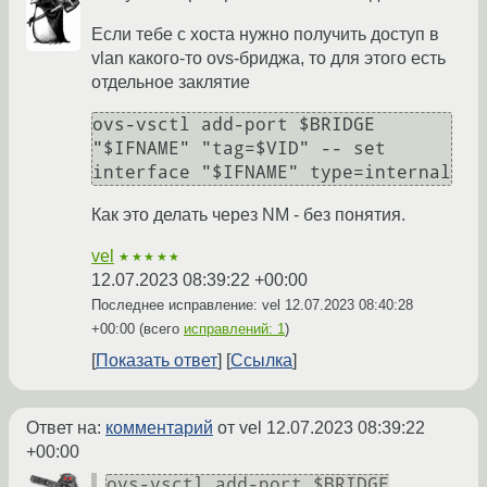
Если тебе с хоста нужно получить доступ в
vlan какого-то ovs-бриджа, то для этого есть
отдельное заклятие
ovs-vsctl add-port $BRIDGE 
"$IFNAME" "tag=$VID" -- set 
interface "$IFNAME" type=internal
Как это делать через NM - без понятия.
vel
★★★★★
12.07.2023 08:39:22 +00:00
Последнее исправление: vel
12.07.2023 08:40:28
+00:00
(всего
исправлений: 1
)
Показать ответ
Ссылка
Ответ на:
комментарий
от vel
12.07.2023 08:39:22
+00:00
ovs-vsctl add-port $BRIDGE