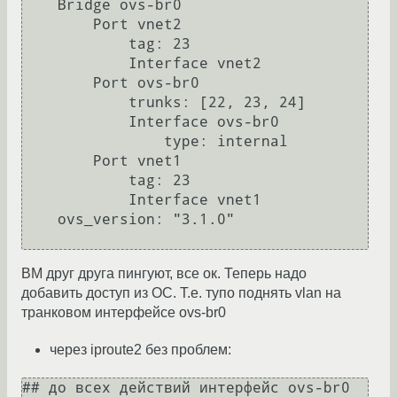
    Bridge ovs-br0

        Port vnet2

            tag: 23

            Interface vnet2

        Port ovs-br0

            trunks: [22, 23, 24]

            Interface ovs-br0

                type: internal

        Port vnet1

            tag: 23

            Interface vnet1

    ovs_version: "3.1.0"

ВМ друг друга пингуют, все ок. Теперь надо
добавить доступ из ОС. Т.е. тупо поднять vlan на
транковом интерфейсе ovs-br0
через iproute2 без проблем:
## до всех действий интерфейс ovs-br0 