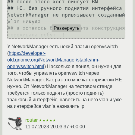
## после этого хост пингует ВМ

## НО. без ручного поднятия интерфейса 
NetworkManager не привязывает созданный 
vlan никуда

## а хотелось бы, чтобы эта конструкция 
Развернуть
У NetworkManager есть некий плагин openvswitch
(
https://developer-
old.gnome.org/NetworkManager/stable/nm-
openvswitch.html
) Насколько я понял, он нужен для
того, чтобы управлять openvswitch через
NetworkManager. Как раз это мне категорически НЕ
нужно. От NetworkManager на тестовом стенде
требуется только поднять (просто поднять)
транковый интерфейс, навесить на него vlan и уже
на интерфейсе vlan’а назначить ip
router
★★★★★
11.07.2023 20:03:37 +00:00