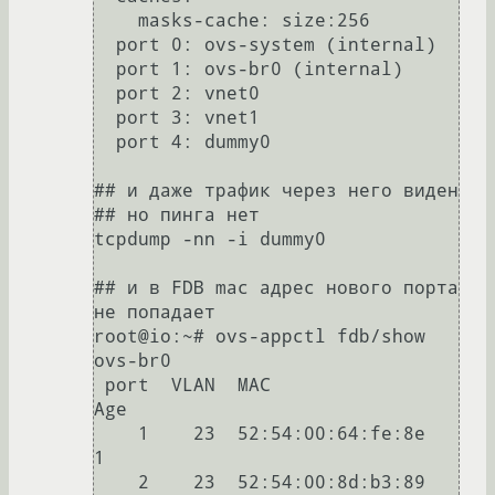
    masks-cache: size:256

  port 0: ovs-system (internal)

  port 1: ovs-br0 (internal)

  port 2: vnet0

  port 3: vnet1

  port 4: dummy0

## и даже трафик через него виден

## но пинга нет

tcpdump -nn -i dummy0

## и в FDB mac адрес нового порта 
не попадает

root@io:~# ovs-appctl fdb/show 
ovs-br0

 port  VLAN  MAC                
Age

    1    23  52:54:00:64:fe:8e    
1

    2    23  52:54:00:8d:b3:89    