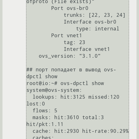
ofproto (File exists)"

        Port ovs-br0

            trunks: [22, 23, 24]

            Interface ovs-br0

                type: internal

        Port vnet1

            tag: 23

            Interface vnet1

    ovs_version: "3.1.0"

## порт попадает в вывод ovs-
dpctl show

root@io:~# ovs-dpctl show

system@ovs-system:

  lookups: hit:3125 missed:120 
lost:0

  flows: 5

  masks: hit:3610 total:3 
hit/pkt:1.11

  cache: hit:2930 hit-rate:90.29%

  caches:
