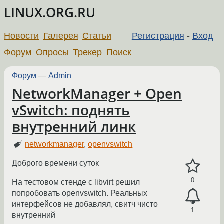
LINUX.ORG.RU
Новости
Галерея
Статьи
Регистрация
-
Вход
Форум
Опросы
Трекер
Поиск
Форум
—
Admin
NetworkManager + Open
vSwitch: поднять
внутренний линк
networkmanager
,
openvswitch
Доброго времени суток
0
На тестовом стенде с libvirt решил
попробовать openvswitch. Реальных
интерфейсов не добавлял, свитч чисто
1
внутренний