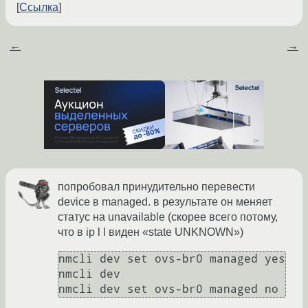
Ссылка
←
→
попробовал принудительно перевести
device в managed. в результате он меняет
статус на unavailable (скорее всего потому,
что в ip l l виден «state UNKNOWN»)
nmcli dev set ovs-br0 managed yes

nmcli dev
