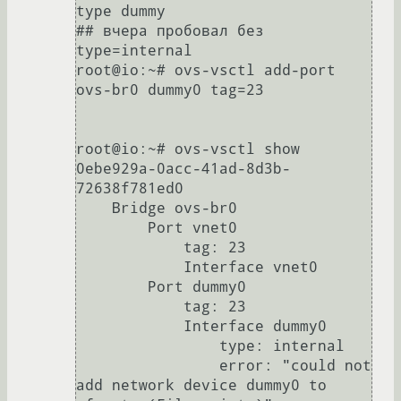
type dummy

## вчера пробовал без 
type=internal

root@io:~# ovs-vsctl add-port 
ovs-br0 dummy0 tag=23

root@io:~# ovs-vsctl show

0ebe929a-0acc-41ad-8d3b-
72638f781ed0

    Bridge ovs-br0

        Port vnet0

            tag: 23

            Interface vnet0

        Port dummy0

            tag: 23

            Interface dummy0

                type: internal

                error: "could not 
add network device dummy0 to 