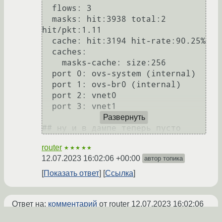
  flows: 3

  masks: hit:3938 total:2 
hit/pkt:1.11

  cache: hit:3194 hit-rate:90.25%

  caches:

    masks-cache: size:256

  port 0: ovs-system (internal)

  port 1: ovs-br0 (internal)

  port 2: vnet0

  port 3: vnet1

Развернуть
router
★★★★★
12.07.2023 16:02:06 +00:00
автор топика
Показать ответ
Ссылка
Ответ на:
комментарий
от router
12.07.2023 16:02:06
+00:00