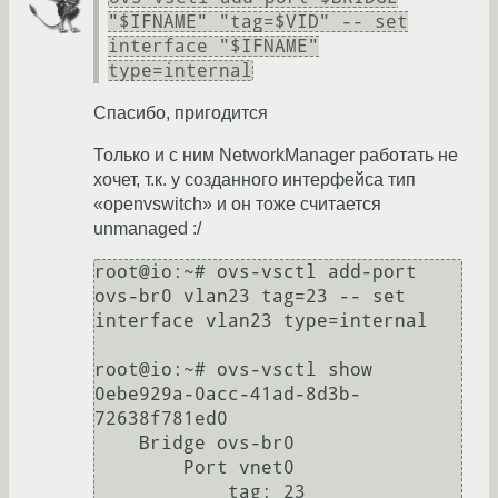
"$IFNAME" "tag=$VID" -- set
interface "$IFNAME"
type=internal
Спасибо, пригодится
Только и с ним NetworkManager работать не
хочет, т.к. у созданного интерфейса тип
«openvswitch» и он тоже считается
unmanaged :/
root@io:~# ovs-vsctl add-port 
ovs-br0 vlan23 tag=23 -- set 
interface vlan23 type=internal

root@io:~# ovs-vsctl show

0ebe929a-0acc-41ad-8d3b-
72638f781ed0

    Bridge ovs-br0

        Port vnet0

            tag: 23
