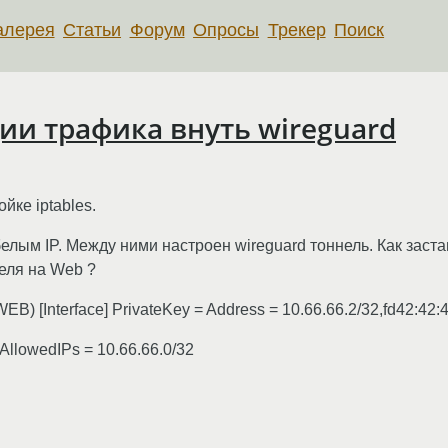
алерея
Статьи
Форум
Опросы
Трекер
Поиск
ии трафика внуть wireguard
ке iptables.
елым IP. Между ними настроен wireguard тоннель. Как заст
еля на Web ?
 [Interface] PrivateKey = Address = 10.66.66.2/32,fd42:42:42
AllowedIPs = 10.66.66.0/32