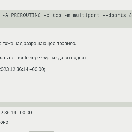
 -A PREROUTING -p tcp -m multiport --dports 8
, то тоже над разрешающее правило.
ть def. route через wg, когда он поднят.
2023 12:36:14 +00:00
)
12:36:14 +00:00
 оно.