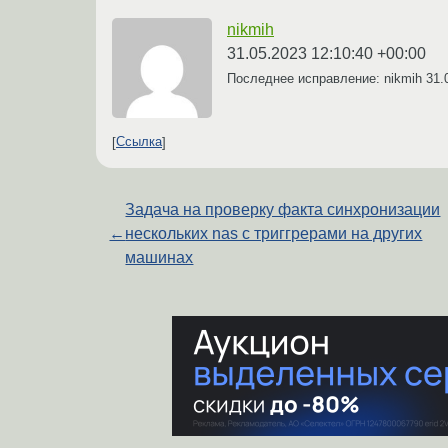
nikmih
31.05.2023 12:10:40 +00:00
Последнее исправление: nikmih
31.
Ссылка
Задача на проверку факта синхронизации
←
нескольких nas с триггрерами на других
машинах