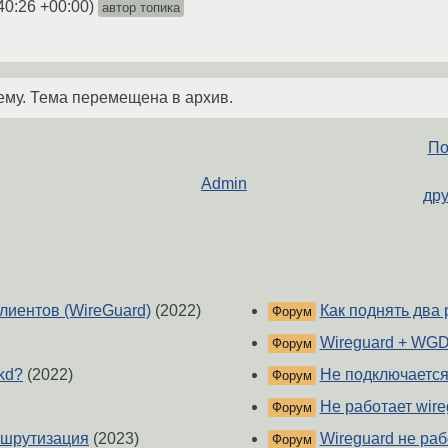
40:26 +00:00
)
автор топика
ему. Тема перемещена в архив.
По
Admin
дру
лиентов (WireGuard)
(2022)
Как поднять два 
Форум
Wireguard + WGD
Форум
kd?
(2022)
Не подключается 
Форум
Не работает wire
Форум
ршрутизация
(2023)
Wireguard не раб
Форум