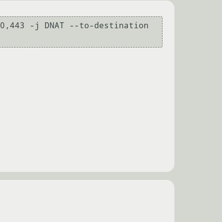
0,443 -j DNAT --to-destination 