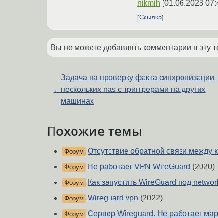
nikmih
(
01.06.2023 07:
Ссылка
Вы не можете добавлять комментарии в эту т
Задача на проверку факта синхронизации
←
нескольких nas с триггрерами на других
машинах
Похожие темы
Отсутствие обратной связи между к
Форум
Не работает VPN WireGuard
(2020)
Форум
Как запустить WireGuard под networ
Форум
Wireguard vpn
(2022)
Форум
Сервер Wireguard. Не работает ма
Форум