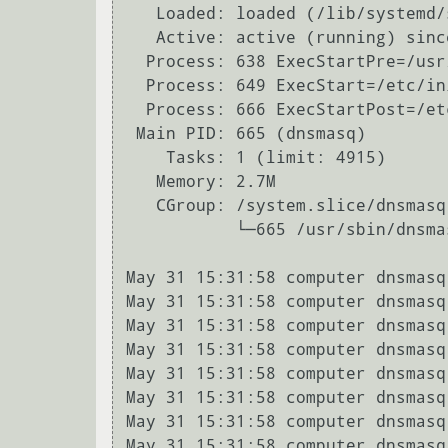
   Loaded: loaded (/lib/systemd/system/dnsmasq.service; enabled; vendor preset: enabled)

   Active: active (running) since Wed 2023-05-31 15:31:58 MSK; 6min ago

  Process: 638 ExecStartPre=/usr/sbin/dnsmasq --test (code=exited, status=0/SUCCESS)

  Process: 649 ExecStart=/etc/init.d/dnsmasq systemd-exec (code=exited, status=0/SUCCESS)

  Process: 666 ExecStartPost=/etc/init.d/dnsmasq systemd-start-resolvconf (code=exited, status=0/SUC

 Main PID: 665 (dnsmasq)

    Tasks: 1 (limit: 4915)

   Memory: 2.7M

   CGroup: /system.slice/dnsmasq.service

           └─665 /usr/sbin/dnsmasq -x /run/dnsmasq/dnsmasq.pid -u dnsmasq -7 /etc/dnsmasq.d,.dpkg-di

May 31 15:31:58 computer dnsmasq
May 31 15:31:58 computer dnsmasq
May 31 15:31:58 computer dnsmasq
May 31 15:31:58 computer dnsmasq
May 31 15:31:58 computer dnsmasq
May 31 15:31:58 computer dnsmasq
May 31 15:31:58 computer dnsmasq
May 31 15:31:58 computer dnsmasq