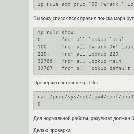
Вывожу список всех правил поиска маршрут
ip rule show

0:	from all lookup local 

100:	from all fwmark 0x1 lookup vpnrouting

220:	from all lookup 220 

32766:	from all lookup main 

Проверяю состояние rp_filter:
cat /proc/sys/net/ipv4/conf/ppp0
Для нормальной работы, результат должен бы
Делаю проверки: