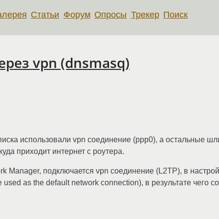
алерея
Статьи
Форум
Опросы
Трекер
Поиск
рез vpn (dnsmasq)
списка использовали vpn соединение (ppp0), а остальные ш
куда приходит интернет с роутера.
k Manager, подключается vpn соединение (L2TP), в настрой
used as the default network connection), в результате чего