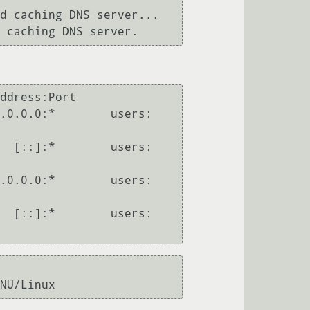
d caching DNS server...

                

.0.0.0:*        users:
  [::]:*        users:
.0.0.0:*        users:
  [::]:*        users: