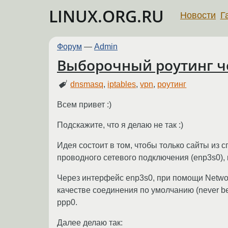
LINUX.ORG.RU
Новости
Г
Форум
—
Admin
Выборочный роутинг че
dnsmasq
,
iptables
,
vpn
,
роутинг
Всем привет :)
Подскажите, что я делаю не так :)
Идея состоит в том, чтобы только сайты из 
проводного сетевого подключения (enp3s0), 
Через интерфейс enp3s0, при помощи Networ
качестве соединения по умолчанию (never be 
ppp0.
Далее делаю так: