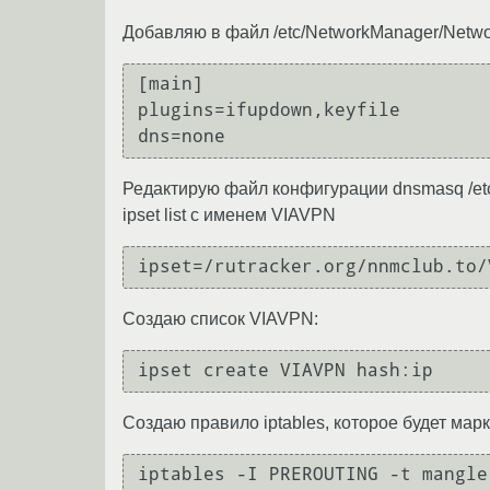
Добавляю в файл /etc/NetworkManager/Networ
[main]

plugins=ifupdown,keyfile

Редактирую файл конфигурации dnsmasq /etc
ipset list с именем VIAVPN
Создаю список VIAVPN:
Создаю правило iptables, которое будет мар