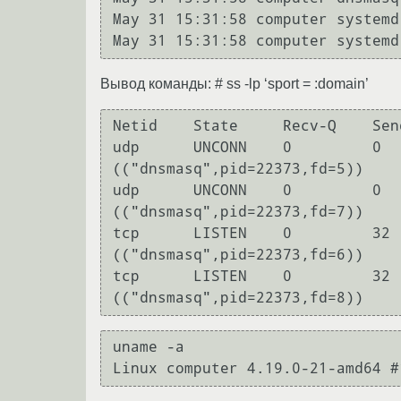
May 31 15:31:58 computer systemd
Вывод команды: # ss -lp ‘sport = :domain’
Netid    State     Recv-Q    Send-Q       Local 
udp      UNCONN    0         0  
(("dnsmasq",pid=22373,fd=5))    

udp      UNCONN    0         0  
(("dnsmasq",pid=22373,fd=7))    

tcp      LISTEN    0         32 
(("dnsmasq",pid=22373,fd=6))    

tcp      LISTEN    0         32 
uname -a
