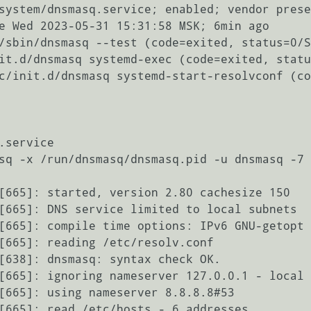
[665]: started, version 2.80 cachesize 150

[665]: DNS service limited to local subnets

[665]: compile time options: IPv6 GNU-getopt 
[665]: reading /etc/resolv.conf

[638]: dnsmasq: syntax check OK.

[665]: ignoring nameserver 127.0.0.1 - local 
[665]: using nameserver 8.8.8.8#53

[665]: read /etc/hosts - 6 addresses
