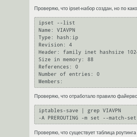
Проверяю, что ipset-набор создан, но по как
ipset --list

Name: VIAVPN

Type: hash:ip

Revision: 4

Header: family inet hashsize 102
Size in memory: 88

References: 0

Number of entries: 0

Проверяю, что отработало правило файерв
iptables-save | grep VIAVPN

Проверяю, что существует таблица роутинга