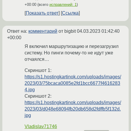
+00:00
(всего
исправлений: 1
)
Показать ответ
Ссылка
Ответ на:
комментарий
от bigbit
04.03.2023 01:42:40
+00:00
Я включил маршрутизацию и перезагрузил
систему. Но пинги почему-то не идут уже
отчаялся…
Скриншот 1:
https://s1.hostingkartinok.com/uploads/images/
2023/03/75bcaca0085e2fd1bcc6677f4616283
4.jpg
Скриншот 2:
https://s1.hostingkartinok.com/uploads/images/
2023/03/d048e68094fb20db658d2fdffb5f132d.
jpg
Vladislav71746