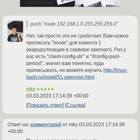
push ″route 192.168.1.0 255.255.255.0″
Нет, так просто это не сработает. Вам нужно
прописать ″iroute″ для клиента 1
(маршрутизация в сервере openvpn). Раз у
вас есть ″client-config-dir″ и ″ifconfig-pool-
persist″, значит вам понятно, куда
прописывать, но можете изучить
http://linux-
bash.ru/mseti/51-openvpn.html
.
mky
★★★★★
03.03.2023 17:14:39 +00:00
Показать ответ
Ссылка
Ответ на:
комментарий
от mky
03.03.2023 17:14:39
+00:00