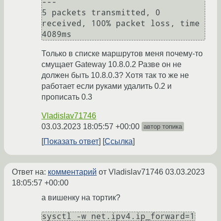
---

5 packets transmitted, 0 
received, 100% packet loss, time 
Только в списке маршрутов меня почему-то
смущает Gateway 10.8.0.2 Разве он не
должен быть 10.8.0.3? Хотя так то же не
работает если руками удалить 0.2 и
прописать 0.3
Vladislav71746
03.03.2023 18:05:57 +00:00
автор топика
Показать ответ
Ссылка
Ответ на:
комментарий
от Vladislav71746
03.03.2023
18:05:57 +00:00
а вишенку на тортик?
sysctl -w net.ipv4.ip_forward=1