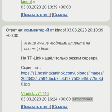
kindof
★
03.03.2023 20:10:39 +00:00
Показать ответ
Ссылка
Ответ на:
комментарий
от kindof
03.03.2023 20:10:39
+00:00
А еще лучше -подними клиента на
своем tp-linke
На TP-Link нашёл только режим сервера.
Скриншот:
https://s1.hostingkartinok.com/uploads/images/
2023/03/c7594dbcb7fc8d17f7508545b775e8d
0.jpg
Vladislav71746
03.03.2023 20:16:24 +00:00
автор топика
Показать ответ
Ссылка