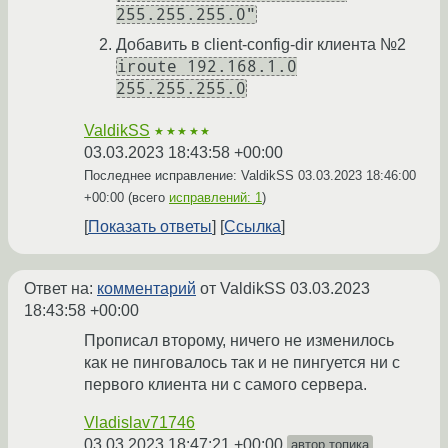
255.255.255.0"
Добавить в client-config-dir клиента №2
iroute 192.168.1.0
255.255.255.0
ValdikSS
★★★★★
03.03.2023 18:43:58 +00:00
Последнее исправление: ValdikSS
03.03.2023 18:46:00
+00:00
(всего
исправлений: 1
)
Показать ответы
Ссылка
Ответ на:
комментарий
от ValdikSS
03.03.2023
18:43:58 +00:00
Прописал второму, ничего не изменилось
как не пинговалось так и не пингуется ни с
первого клиента ни с самого сервера.
Vladislav71746
03.03.2023 18:47:21 +00:00
автор топика