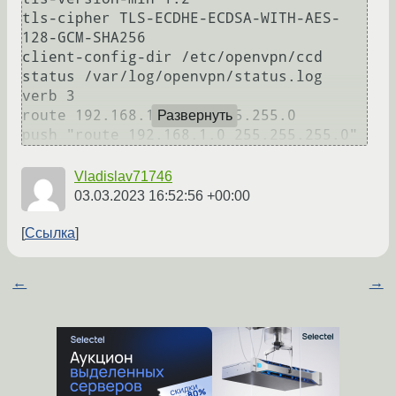
tls-cipher TLS-ECDHE-ECDSA-WITH-AES-
128-GCM-SHA256

client-config-dir /etc/openvpn/ccd

status /var/log/openvpn/status.log

verb 3

route 192.168.1.0 255.255.255.0

Развернуть
Vladislav71746
03.03.2023 16:52:56 +00:00
Ссылка
←
→