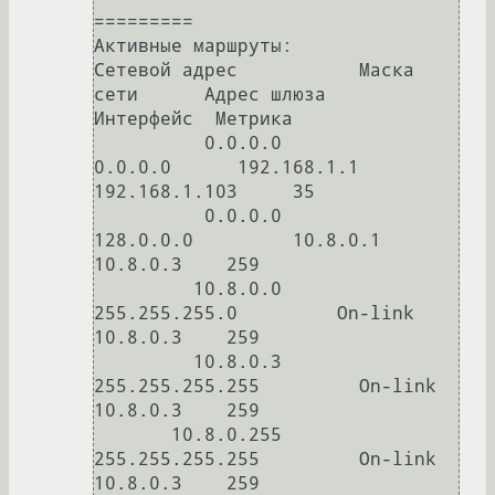
=========

Активные маршруты:

Сетевой адрес           Маска 
сети      Адрес шлюза       
Интерфейс  Метрика

          0.0.0.0          
0.0.0.0      192.168.1.1    
192.168.1.103     35

          0.0.0.0        
128.0.0.0         10.8.0.1         
10.8.0.3    259

         10.8.0.0    
255.255.255.0         On-link          
10.8.0.3    259

         10.8.0.3  
255.255.255.255         On-link          
10.8.0.3    259

       10.8.0.255  
255.255.255.255         On-link          
10.8.0.3    259
