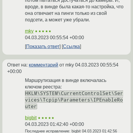
потом пытаться достучаться до камеры. И,
вроде, в винде была какая-то настройка, что
она отвечает на пинги только из свой
подсети, а может уже убрали.
mky
★★★★★
04.03.2023 00:55:54 +00:00
Показать ответ
Ссылка
Ответ на:
комментарий
от mky
04.03.2023 00:55:54
+00:00
Маршрутизация в винде включалась
ключом реестра:
HKLM\SYSTEM\CurrentControlSet\Ser
vices\Tcpip\Parameters\IPEnableRo
uter
bigbit
★★★★★
04.03.2023 01:42:40 +00:00
Последнее исправление: bigbit
04.03.2023 01:42:56