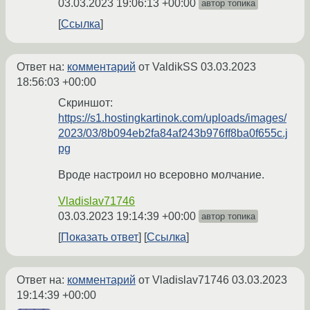
03.03.2023 19:06:13 +00:00
автор топика
Ссылка
Ответ на:
комментарий
от ValdikSS
03.03.2023
18:56:03 +00:00
Скриншот:
https://s1.hostingkartinok.com/uploads/images/
2023/03/8b094eb2fa84af243b976ff8ba0f655c.j
pg
Вроде настроил но всеровно молчание.
Vladislav71746
03.03.2023 19:14:39 +00:00
автор топика
Показать ответ
Ссылка
Ответ на:
комментарий
от Vladislav71746
03.03.2023
19:14:39 +00:00