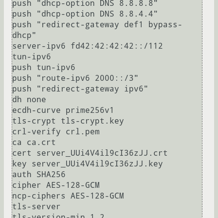
push "dhcp-option DNS 8.8.8.8"

push "dhcp-option DNS 8.8.4.4"

push "redirect-gateway def1 bypass-
dhcp"

server-ipv6 fd42:42:42:42::/112

tun-ipv6

push tun-ipv6

push "route-ipv6 2000::/3"

push "redirect-gateway ipv6"

dh none

ecdh-curve prime256v1

tls-crypt tls-crypt.key

crl-verify crl.pem

ca ca.crt

cert server_UUi4V4il9cI36zJJ.crt

key server_UUi4V4il9cI36zJJ.key

auth SHA256

cipher AES-128-GCM

ncp-ciphers AES-128-GCM

tls-server

tls-version-min 1.2
