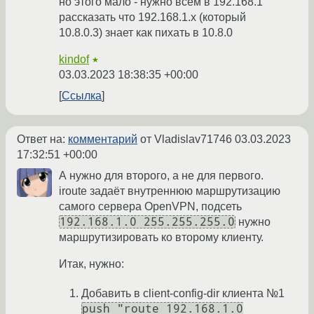
но этого мало - нужно всем в 192.168.1
рассказать что 192.168.1.х (который
10.8.0.3) знает как пихать в 10.8.0
kindof
★
03.03.2023 18:38:35 +00:00
Ссылка
Ответ на:
комментарий
от Vladislav71746
03.03.2023
17:32:51 +00:00
А нужно для второго, а не для первого.
iroute задаёт внутреннюю маршрутизацию
самого сервера OpenVPN, подсеть
192.168.1.0 255.255.255.0
нужно
маршрутизировать ко второму клиенту.
Итак, нужно:
Добавить в client-config-dir клиента №1
push "route 192.168.1.0