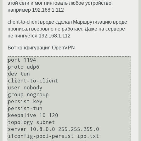
этой сети и мог пинговать любое устройство,
например 192.168.1.112
client-to-client вроде сделал Маршрутизацию вроде
прописал всеровно не работает. Даже на сервере
не пингуется 192.168.1.112
Вот конфигурация OpenVPN
port 1194

proto udp6

dev tun

client-to-client

user nobody

group nogroup

persist-key

persist-tun

keepalive 10 120

topology subnet

server 10.8.0.0 255.255.255.0

ifconfig-pool-persist ipp.txt
