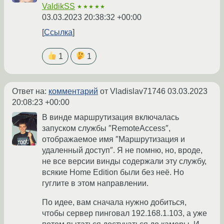
ValdikSS
★★★★★
03.03.2023 20:38:32 +00:00
Ссылка
1
1
Ответ на:
комментарий
от Vladislav71746
03.03.2023
20:08:23 +00:00
В винде маршрутизация включалась
запуском службы ″RemoteAccess″,
отображаемое имя ″Маршрутизация и
удаленный доступ″. Я не помню, но, вроде,
не все версии винды содержали эту службу,
всякие Home Edition были без неё. Но
гуглите в этом направлении.
По идее, вам сначала нужно добиться,
чтобы сервер пинговал 192.168.1.103, а уже