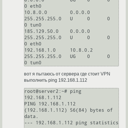
0 eth0

10.8.0.0        0.0.0.0         
255.255.255.0   U     0      0        
0 tun0

185.129.50.0    0.0.0.0         
255.255.255.0   U     0      0        
0 eth0

192.168.1.0     10.8.0.2        
255.255.255.0   UG    0      0        
вот я пытаюсь от сервера где стоит VPN
выполнить ping 192.168.1.112
root@server2:~# ping 
192.168.1.112

PING 192.168.1.112 
(192.168.1.112) 56(84) bytes of 
data.

--- 192.168.1.112 ping statistics 