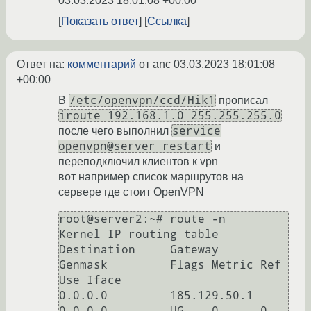
03.03.2023 18:01:08 +00:00
Показать ответ
Ссылка
Ответ на:
комментарий
от anc
03.03.2023 18:01:08
+00:00
/etc/openvpn/ccd/Hik1
В
прописал
iroute 192.168.1.0 255.255.255.0
service
после чего выполнил
openvpn@server restart
и
переподключил клиентов к vpn
вот например список маршрутов на
сервере где стоит OpenVPN
root@server2:~# route -n

Kernel IP routing table

Destination     Gateway         
Genmask         Flags Metric Ref    
Use Iface

0.0.0.0         185.129.50.1    
0.0.0.0         UG    0      0        