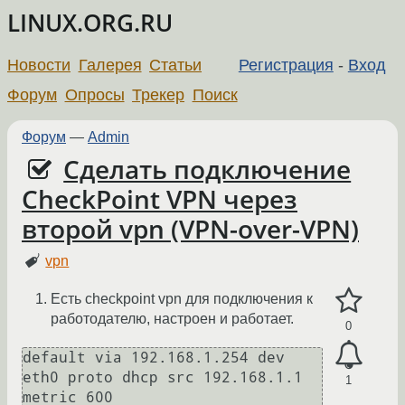
LINUX.ORG.RU
Новости
Галерея
Статьи
Регистрация
-
Вход
Форум
Опросы
Трекер
Поиск
Форум
—
Admin
Сделать подключение
CheckPoint VPN через
второй vpn (VPN-over-VPN)
vpn
Есть checkpoint vpn для подключения к
работодателю, настроен и работает.
0
default via 192.168.1.254 dev 
eth0 proto dhcp src 192.168.1.1 
1
metric 600 
