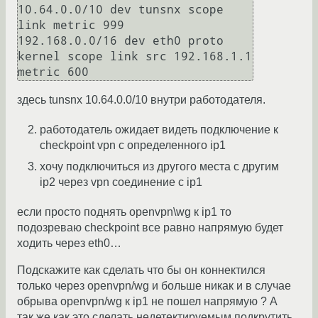
10.64.0.0/10 dev tunsnx scope 
link metric 999 

192.168.0.0/16 dev eth0 proto 
kernel scope link src 192.168.1.1 
здесь tunsnx 10.64.0.0/10 внутри работодателя.
работодатель ожидает видеть подключение к
checkpoint vpn с определенного ip1
хочу подключиться из другого места с другим
ip2 через vpn соединение с ip1
если просто поднять openvpn\wg к ip1 то
подозреваю checkpoint все равно напрямую будет
ходить через eth0…
Подскажите как сделать что бы он коннектился
только через openvpn/wg и больше никак и в случае
обрыва openvpn/wg к ip1 не пошел напрямую ? А
так же как это сделать недетектируемым подкрутить