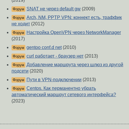
(2019)
SNAT не через default gw
(2009)
Форум
Arch, NM, PPTP VPN: коннект есть, траффик
Форум
не ходит
(2012)
Настройка OpenVPN через NetworkManager
Форум
(2017)
gentoo conf.d net
(2010)
Форум
curl работает - браузер нет
(2013)
Форум
Добавление маршрута через шлюз из другой
Форум
подсети
(2020)
Пути в VPN-подключении
(2013)
Форум
Centos. Как перманентно убрать
Форум
автоматический маршрут сетевого интерфейса?
(2023)