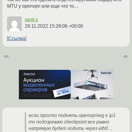
MTU у openvpn или еще что то…
rand-s
29.11.2022 15:28:06 +00:00
Ссылка
←
→
если просто поднять openvpn\wg к ip1
то подозреваю checkpoint все равно
напрямую будет ходить через eth0…