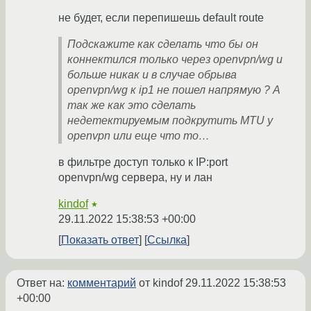
не будет, если перепишешь default route
Подскажите как сделать что бы он
коннектился только через openvpn/wg и
больше никак и в случае обрыва
openvpn/wg к ip1 не пошел напрямую ? А
так же как это сделать
недетектируемым подкрутить MTU у
openvpn или еще что то…
в фильтре доступ только к IP:port
openvpn/wg сервера, ну и лан
kindof
★
29.11.2022 15:38:53 +00:00
Показать ответ
Ссылка
Ответ на:
комментарий
от kindof
29.11.2022 15:38:53
+00:00