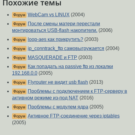
Похожие темы
WebCam vs LINUX
(2004)
Форум
После смены матери перестали
Форум
монтироваться USB-flash накопители.
(2006)
loop-aes как прикрутить?
(2003)
Форум
ip_conntrack_ftp самовыгружается
(2004)
Форум
MASQUERADE и FTP
(2003)
Форум
Как попадать на passive ftp из локалки
Форум
192.168.0.0
(2005)
Flyrouter не видит usb flash
(2013)
Форум
Проблемы с подключением к FTP-серверу в
Форум
активном режиме из-под NAT
(2016)
Проблемы с модулем ядра
(2005)
Форум
Активное FTP-соединение через iptables
Форум
(2005)