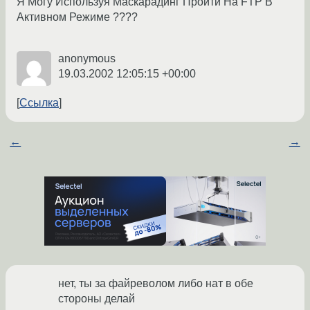
Я Могу Используя Маскарадинг Пройти На FTP В
Активном Режиме ????
anonymous
19.03.2002 12:05:15 +00:00
Ссылка
←
→
нет, ты за файреволом либо нат в обе
стороны делай