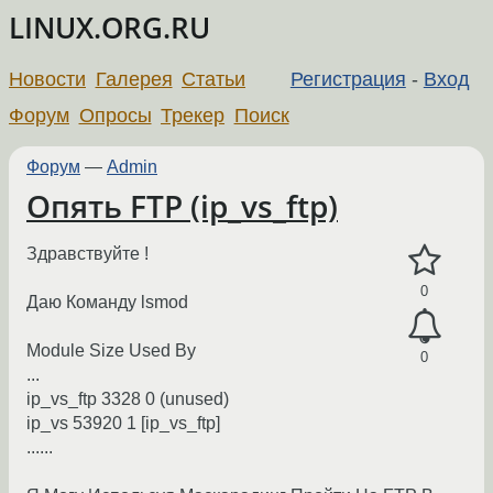
LINUX.ORG.RU
Новости
Галерея
Статьи
Регистрация
-
Вход
Форум
Опросы
Трекер
Поиск
Форум
—
Admin
Опять FTP (ip_vs_ftp)
Здравствуйте !
0
Даю Команду lsmod
Module Size Used By
0
...
ip_vs_ftp 3328 0 (unused)
ip_vs 53920 1 [ip_vs_ftp]
......