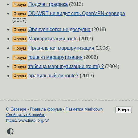
Подсчет трафика
(2013)
Форум
DD-WRT не видит сеть OpenVPN-сервера
Форум
(2017)
Openvpn сетка не доступна
(2018)
Форум
Маршрутизация route
(2017)
Форум
Правильная маршрутизация
(2008)
Форум
route -n маршрутизация
(2006)
Форум
таблица маршрутизации (route) ?
(2004)
Форум
правильный ли route?
(2013)
Форум
О Сервере
-
Правила форума
-
Разметка Markdown
Вверх
Сообщить об ошибке
https://www.linux.org.ru/