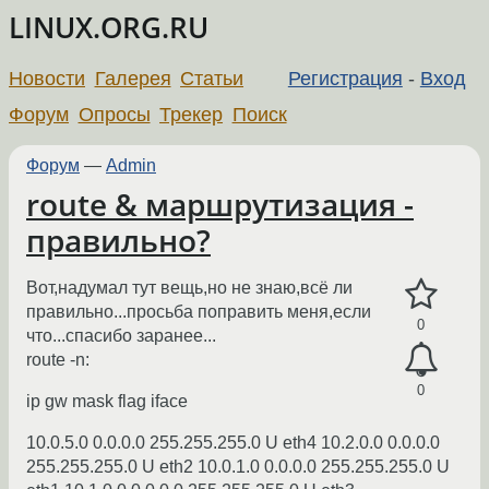
LINUX.ORG.RU
Новости
Галерея
Статьи
Регистрация
-
Вход
Форум
Опросы
Трекер
Поиск
Форум
—
Admin
route & маршрутизация -
правильно?
Вот,надумал тут вещь,но не знаю,всё ли
правильно...просьба поправить меня,если
0
что...спасибо заранее...
route -n:
0
ip gw mask flag iface
10.0.5.0 0.0.0.0 255.255.255.0 U eth4 10.2.0.0 0.0.0.0
255.255.255.0 U eth2 10.0.1.0 0.0.0.0 255.255.255.0 U