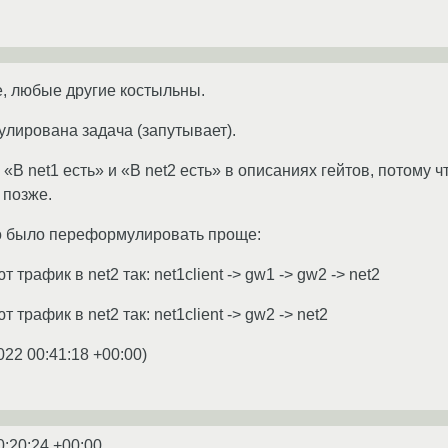
, любые другие костыльны.
улирована задача (запутывает).
«В net1 есть» и «В net2 есть» в описаниях гейтов, потому ч
 позже.
 было переформулировать проще:
т трафик в net2 так: net1client -> gw1 -> gw2 -> net2
т трафик в net2 так: net1client -> gw2 -> net2
022 00:41:18 +00:00
)
0:20:24 +00:00