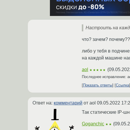
Настроить на каж
что? зачем? почему?
либо у тебя в подчин
на каждой машине нас
aol
(
09.05.202
★★★★★
Последнее исправление: a
Показать ответы
Ссылка
Ответ на:
комментарий
от aol
09.05.2022 17:
Так статические IP-шн
Goganchic
(
09.05.
★★