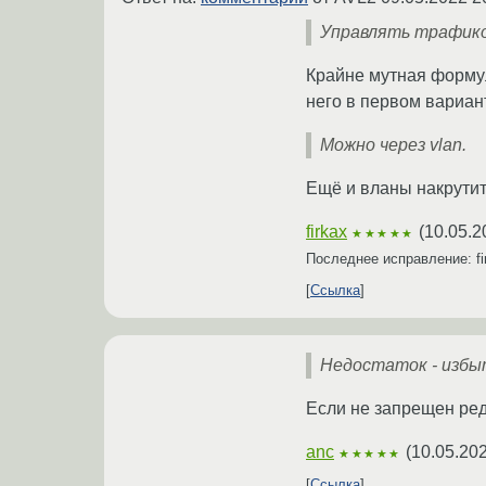
Управлять трафиком
Крайне мутная формул
него в первом вариан
Можно через vlan.
Ещё и вланы накрутит
firkax
(
10.05.2
★★★★★
Последнее исправление: f
Ссылка
Недостаток - избы
Если не запрещен ред
anc
(
10.05.202
★★★★★
Ссылка