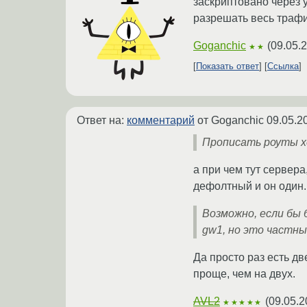
заскриптовано через 
разрешать весь трафи
Goganchic
(
09.05.
★★
Показать ответ
Ссылка
Ответ на:
комментарий
от Goganchic
09.05.2
Прописать роуты хо
а при чем тут сервер
дефолтный и он один.
Возможно, если бы
gw1, но это частны
Да просто раз есть д
проще, чем на двух.
AVL2
(
09.05.2
★★★★★