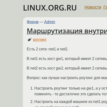
LINUX.ORG.RU
Новости
Г
Форум
—
Admin
Маршрутизация внутри
роутинг
Есть 2 сети: net1 и net2.
В net1 есть хост gw1, который имеет 2 сетев
В net2 есть хост gw2, который имеет 2 сетевы
Вопрос: как лучше настроить роутинг для ма
Настроить роутинг только на gw1, а у ос
поменять - то достаточно это сделать т
Настроить на каждой машине из net1 роу