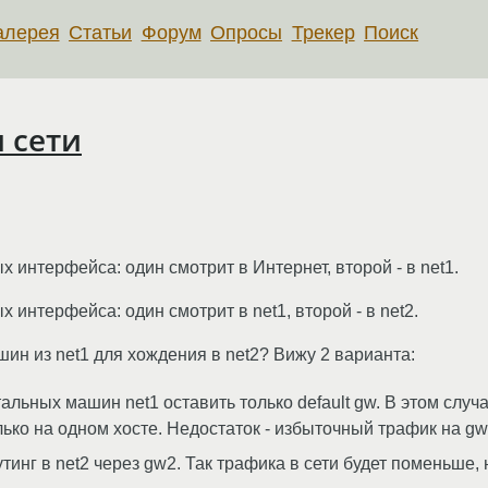
алерея
Статьи
Форум
Опросы
Трекер
Поиск
 сети
ых интерфейса: один смотрит в Интернет, второй - в net1.
х интерфейса: один смотрит в net1, второй - в net2.
шин из net1 для хождения в net2? Вижу 2 варианта:
тальных машин net1 оставить только default gw. В этом случ
олько на одном хосте. Недостаток - избыточный трафик на gw
тинг в net2 через gw2. Так трафика в сети будет поменьше,