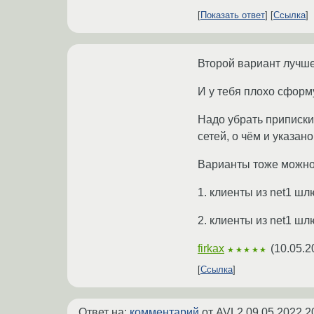
Показать ответ
Ссылка
Второй вариант лучше
И у тебя плохо сформ
Надо убрать приписки 
сетей, о чём и указано
Варианты тоже можно
1. клиенты из net1 шлю
2. клиенты из net1 шлю
firkax
(
10.05.2
★★★★★
Ссылка
Ответ на:
комментарий
от AVL2
09.05.2022 2