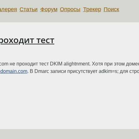
алерея
Статьи
Форум
Опросы
Трекер
Поиск
роходит тест
com не проходит тест DKIM alightnment. Хотя при этом доме
@domain.com
. В Dmarc записи присутствует adkim=s; для стр