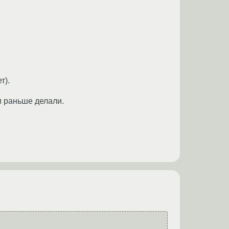
т).
и раньше делали.