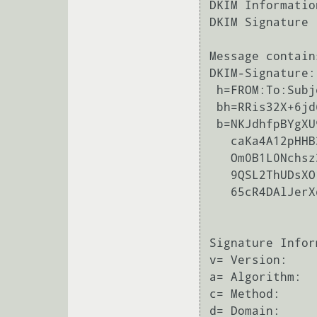
DKIM Information
DKIM Signature

Message contain
DKIM-Signature:
 h=FROM:To:Subject:MIME-Version:Content-Type:Message-ID:Date; i=noreply@domain.com;

 bh=RRis32X+6jd6XgW4kvIC0Yx2LYXDh5TBWGuIbxXiFaQ=;

 b=NKJdhfpBYgXU9sNaEeGWFI/qmvzjQt8nKR8cZRllwOC2MW9Zsb3VwgwoznY2mdfYjwvRGW9dTtYY

   caKa4A12pHHB3VhGiLeytNijmx5/EHnBaLYsXcXKkNkdxQFgupDBLw3YY1zteTEOQDNed0vFV3jz

   Om0B1L0Nchsz3ZXp1x47tZvET9E/TKYp9oeo0vF1n3muUkhDN2YVi/+OP94dElnKj4DDRB21l7p1

   9QSL2ThUDsXO1t0cf4QzfAHF0t2ZBuqUrM8jjyW7ElAoPUHbd/CjFsmwtvkNmHAlS435LVfaF8Cg

   65cR4DAlJerXdJQBp/Fn80CzAHBfUCc1ZtS+RQ==

Signature Infor
v= Version:    
a= Algorithm:  
c= Method:     
d= Domain:     