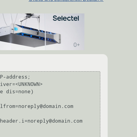
P-address; 
iver=<UNKNOWN> 

e dis=none) 
lfrom=noreply@domain.com
