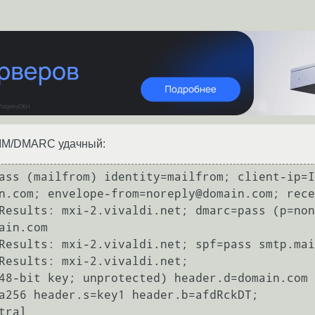
KIM/DMARC удачный:
ass (mailfrom) identity=mailfrom; client-ip=I
n.com; envelope-from=noreply@domain.com; rece
Results: mxi-2.vivaldi.net; dmarc=pass (p=non
ain.com

Results: mxi-2.vivaldi.net; spf=pass smtp.mai
Results: mxi-2.vivaldi.net;

a256 header.s=key1 header.b=afdRckDT;
