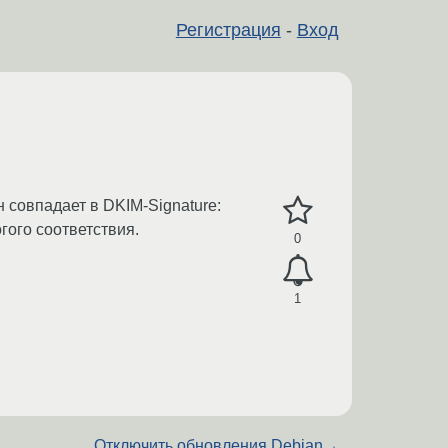
Регистрация
-
Вход
н совпадает в DKIM-Signature:
огого соответствия.
0
1
Отключить обновления Debian
→