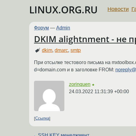
LINUX.ORG.RU
Новости
Г
Форум
—
Admin
DKIM alightnment - не п
dkim
,
dmarc
,
smtp
При отсылке тестового письма на mxtoolbox.
d=domain.com и в заголовке FROM:
noreply
zorinquen
★
24.03.2022 11:31:39 +00:00
Ссылка
←
SSH KEY менеджмент