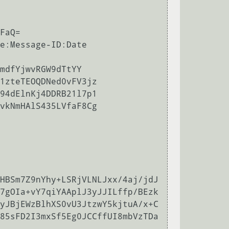
FaQ=

e:Message-ID:Date

mdfYjwvRGW9dTtYY

HBSm7Z9nYhy+LSRjVLNLJxx/4aj/jdJ
7gOIa+vY7qiYAAplJ3yJJILffp/BEzk
yJBjEWzBlhXS0vU3JtzwY5kjtuA/x+C
85sFD2I3mxSf5Eg0JCCffUI8mbVzTDa