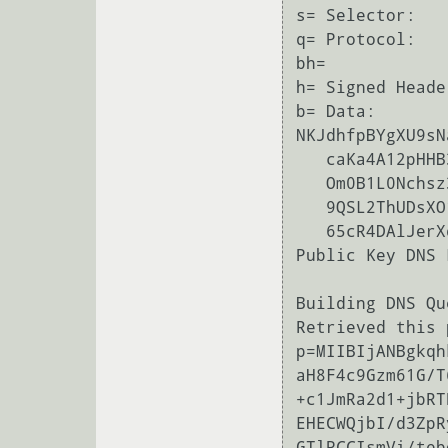
s= Selector:   
q= Protocol:   
bh=            
h= Signed Heade
b= Data:            
NKJdhfpBYgXU9sN
   caKa4A12pHHB3VhGiLeytNijmx5/EHnBaLYsXcXKkNkdxQFgupDBLw3YY1zteTEOQDNed0vFV3jz

   Om0B1L0Nchsz3ZXp1x47tZvET9E/TKYp9oeo0vF1n3muUkhDN2YVi/+OP94dElnKj4DDRB21l7p1

   9QSL2ThUDsXO1t0cf4QzfAHF0t2ZBuqUrM8jjyW7ElAoPUHbd/CjFsmwtvkNmHAlS435LVfaF8Cg

   65cR4DAlJerXdJQBp/Fn80CzAHBfUCc1ZtS+RQ==

Public Key DNS 
Building DNS Qu
Retrieved this 
p=MIIBIjANBgkqh
aH8F4c9Gzm61G/T
+c1JmRa2d1+jbRT
EHECWQjbI/d3ZpR
GTlPCCIsmVi/teb