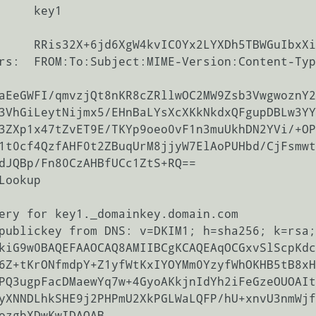
     key1

     

     RRis32X+6jd6XgW4kvIC0Yx2LYXDh5TBWGuIbxXi
rs:  FROM:To:Subject:MIME-Version:Content-Typ
aEeGWFI/qmvzjQt8nKR8cZRllwOC2MW9Zsb3VwgwoznY2
Lookup

ery for key1._domainkey.domain.com

publickey from DNS: v=DKIM1; h=sha256; k=rsa; 
kiG9w0BAQEFAAOCAQ8AMIIBCgKCAQEAqOCGxvSlScpKdc
6Z+tKrONfmdpY+Z1yfWtKxIYOYMm0YzyfWhOKHB5tB8xH
PQ3ugpFacDMaewYq7w+4GyoAKkjnIdYh2iFeGzeOUOAIt
yXNNDLhkSHE9j2PHPmU2XkPGLWaLQFP/hU+xnvU3nmWjf
ozgbXDwKwIDAQAB
