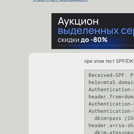
при этом тест SPF/D
Received-SPF: P
helo=mta5.domai
Authentication-
header.from=dom
Authentication-
Authentication-
  dkim=pass (2048-bit key; unprotected) header.d=domain.com header.i=noreply@domain.com 
header.a=rsa-sh
  dkim-atps=neutral
