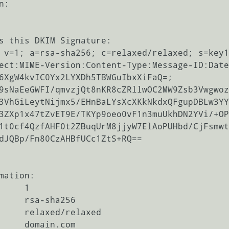
:

s this DKIM Signature:

 v=1; a=rsa-sha256; c=relaxed/relaxed; s=key1
mation:

     1

     rsa-sha256

     relaxed/relaxed

     domain.com
