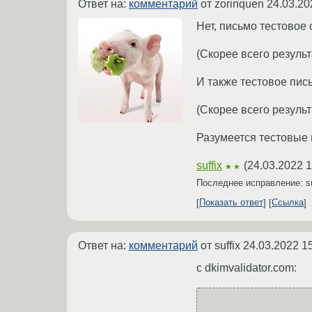
Ответ на:
комментарий
от zorinquen
24.03.20
Нет, письмо тестовое 
(Скорее всего результ
И также тестовое пис
(Скорее всего резуль
Разумеется тестовые 
suffix
(
24.03.2022 1
★★
Последнее исправление: s
Показать ответ
Ссылка
Ответ на:
комментарий
от suffix
24.03.2022 1
c dkimvalidator.com: