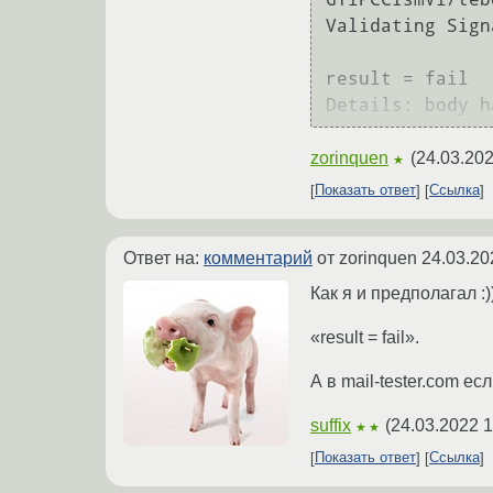
Validating Sign
result = fail

zorinquen
(
24.03.202
★
Показать ответ
Ссылка
Ответ на:
комментарий
от zorinquen
24.03.20
Как я и предполагал :)
«result = fail».
А в mail-tester.com е
suffix
(
24.03.2022 1
★★
Показать ответ
Ссылка