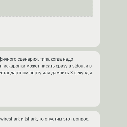
ичного сценария, типа когда надо
 искаропки может писать сразу в stdout и в
естандартном порту или дампить X секунд и
ireshark и tshark, то опустим этот вопрос.