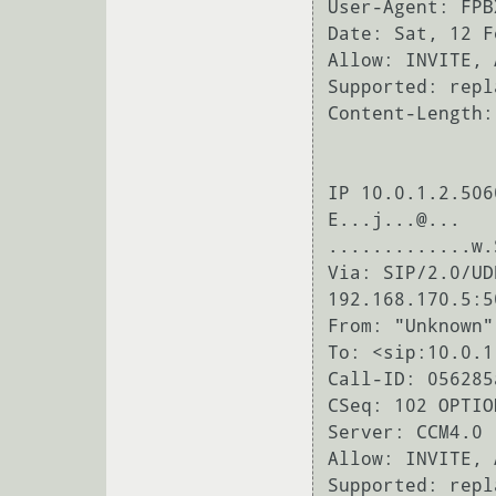
User-Agent: FPB
Date: Sat, 12 F
Allow: INVITE, 
Supported: repl
Content-Length: 
IP 10.0.1.2.506
E...j...@...

.............w.
Via: SIP/2.0/UDP
192.168.170.5:5
From: "Unknown"
To: <sip:10.0.1
Call-ID: 056285
CSeq: 102 OPTION
Server: CCM4.0

Allow: INVITE, 
Supported: repl