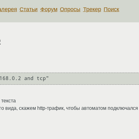
алерея
Статьи
Форум
Опросы
Трекер
Поиск
p
168.0.2 and tcp"
 текста
го вида, скажем http-трафик, чтобы автоматом подключался