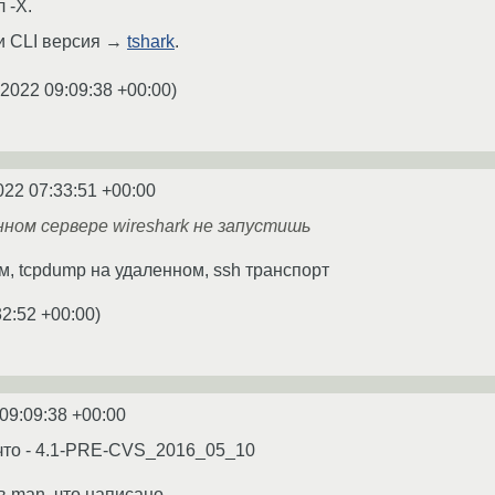
 -X.
 и CLI версия →
tshark
.
.2022 09:09:38 +00:00
)
022 07:33:51 +00:00
нном сервере wireshark не запустишь
м, tcpdump на удаленном, ssh транспорт
32:52 +00:00
)
09:09:38 +00:00
что - 4.1-PRE-CVS_2016_05_10
в man, что написано