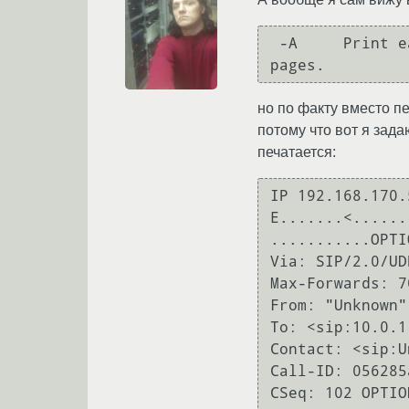
 -A     Print each packet (minus its link level header) in ASCII.  Handy for capturing web 
pages.
но по факту вместо пе
потому что вот я зада
печатается:
IP 192.168.170.
E.......<.......
...........OPTI
Via: SIP/2.0/UD
Max-Forwards: 70
From: "Unknown"
To: <sip:10.0.1.
Contact: <sip:U
Call-ID: 056285
CSeq: 102 OPTION