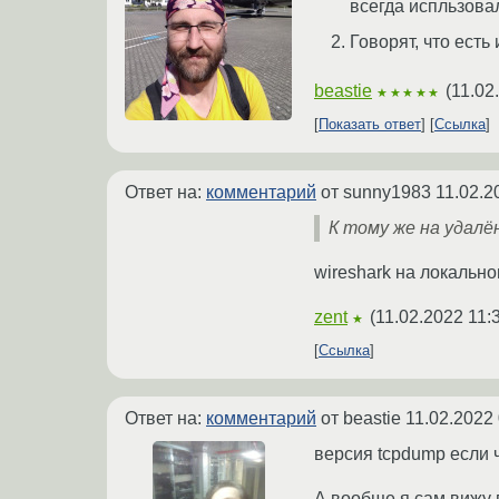
всегда испльзовал
Говорят, что есть
beastie
(
11.02
★★★★★
Показать ответ
Ссылка
Ответ на:
комментарий
от sunny1983
11.02.2
К тому же на удалё
wireshark на локально
zent
(
11.02.2022 11:
★
Ссылка
Ответ на:
комментарий
от beastie
11.02.2022 
версия tcpdump если 
А вообще я сам вижу 