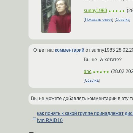
sunny1983
(
28
★★★★★
Показать ответ
Ссылка
Ответ на:
комментарий
от sunny1983
28.02.2
Вы не -w хотите?
anc
(
28.02.202
★★★★★
Ссылка
Вы не можете добавлять комментарии в эту т
как понять к какой группе принадлежат дис
←
lvm RAID10