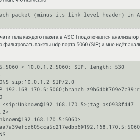
чати тела каждого пакета в ASCII подключается анализатор 
ю фильтровать пакеты udp порта 5060 (SIP) и мне идёт анал
5.5060 > 10.0.1.2.5060: SIP, length: 530



ONS sip:10.0.1.2 SIP/2.0

P 192.168.170.5:5060;branch=z9hG4bK709e7c39;r


 <sip:Unknown@192.168.170.5>;tag=as0938f447

2>

nknown@192.168.170.5:5060>

aa7a39efcd605cca5c217edbb6@192.168.170.5:5060

S
