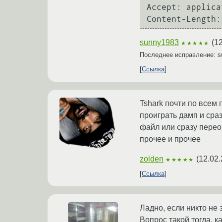
Accept: applica
Content-Length:
sunny1983
(
12
★★★★★
Последнее исправление: 
Ссылка
Tshark почти по всем
проиграть дамп и сраз
файл или сразу перео
прочее и прочее
zolden
(
12.02.
★★★★★
Ссылка
Ладно, если никто не 
Вопрос такой тогда, к