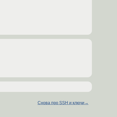
Снова про SSH и ключи
→