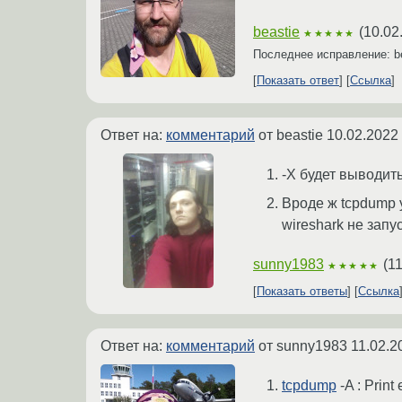
beastie
(
10.02
★★★★★
Последнее исправление: b
Показать ответ
Ссылка
Ответ на:
комментарий
от beastie
10.02.2022
-X будет выводить 
Вроде ж tcpdump 
wireshark не запу
sunny1983
(
11
★★★★★
Показать ответы
Ссылка
Ответ на:
комментарий
от sunny1983
11.02.2
tcpdump
-A : Print