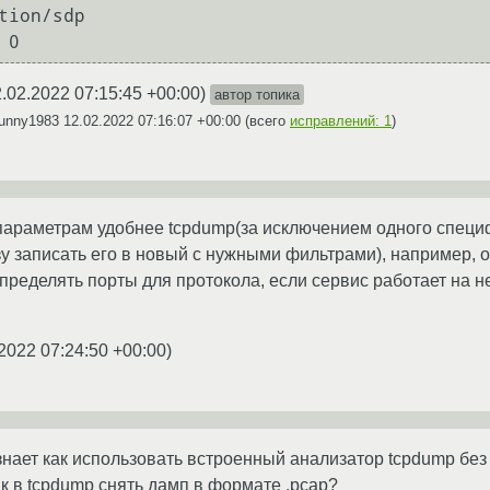
tion/sdp

 0
.02.2022 07:15:45 +00:00
)
автор топика
sunny1983
12.02.2022 07:16:07 +00:00
(всего
исправлений: 1
)
 параметрам удобнее tcpdump(за исключением одного специф
у записать его в новый с нужными фильтрами), например, он
пределять порты для протокола, если сервис работает на н
2022 07:24:50 +00:00
)
знает как использовать встроенный анализатор tcpdump без w
ак в tcpdump снять дамп в формате .pcap?