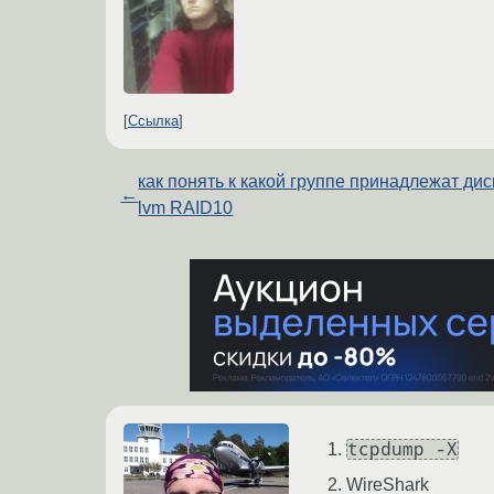
Ссылка
как понять к какой группе принадлежат дис
←
lvm RAID10
tcpdump -X
WireShark