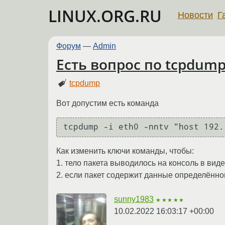
LINUX.ORG.RU
Новости
Г
Форум
—
Admin
Есть вопрос по tcpdum
tcpdump
Вот допустим есть команда
tcpdump -i eth0 -nntv "host 192.
Как изменить ключи команды, чтобы:
1. тело пакета выводилось на консоль в виде
2. если пакет содержит данные определённо
sunny1983
★★★★★
10.02.2022 16:03:17 +00:00