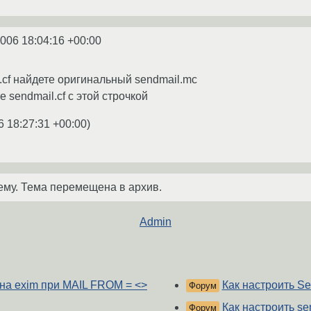
2006 18:04:16 +00:00
.cf найдете оригинальный sendmail.mc
е sendmail.cf с этой строчкой
6 18:27:31 +00:00
)
ему. Тема перемещена в архив.
Admin
 на exim при MAIL FROM = <>
Как настроить Sen
Форум
Как настроить se
Форум