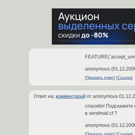
FEATURE(`accept_unre
anonymous
(
01.12.200
Показать ответ
Ссылка
Ответ на:
комментарий
от anonymous
01.12.
спасибо! Подскажите е
в sendmail.cf ?
anonymous
(
01.12.200
Показать ответ
Ссылка