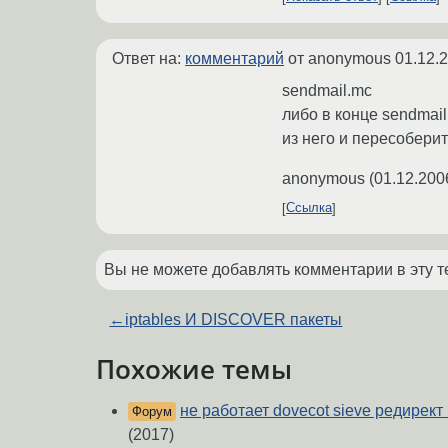
Ответ на:
комментарий
от anonymous
01.12.
sendmail.mc
либо в конце sendmail
из него и пересоберит
anonymous
(
01.12.200
Ссылка
Вы не можете добавлять комментарии в эту т
←
iptables И DISCOVER пакеты
Похожие темы
не работает dovecot sieve редирект
Форум
(2017)