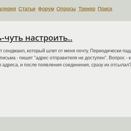
алерея
Статьи
Форум
Опросы
Трекер
Поиск
-чуть настроить..
ит сендмаил, который шлет от меня почту. Периодически пад
исьма - пишет "адрес отправителя не доступен". Вопрос - к
m адреса, и после появления соединения, сразу их отсылал