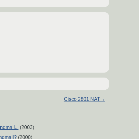
Cisco 2801 NAT
→
dmail...
(2003)
ndmail?
(2000)