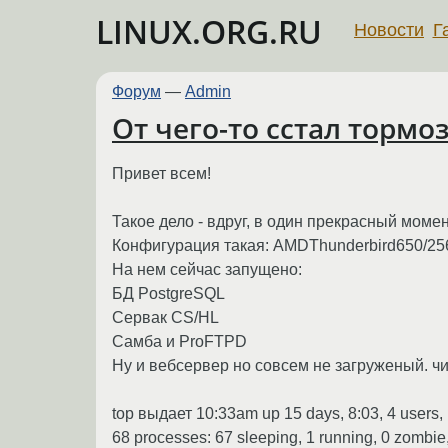
LINUX.ORG.RU
Новости
Г
Форум
—
Admin
От чего-то сстал тормо
Привет всем!
Такое дело - вдруг, в один прекрасный мом
Конфигурация такая: AMDThunderbird650/2
На нем сейчас запущено:
БД PostgreSQL
Сервак CS/HL
Самба и ProFTPD
Ну и вебсервер но совсем не загруженый. ч
top выдает 10:33am up 15 days, 8:03, 4 users, 
68 processes: 67 sleeping, 1 running, 0 zombie