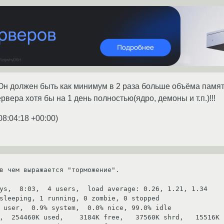
Он должен быть как минимум в 2 раза больше объёма памяти
рвера хотя бы на 1 день полностью(ядро, демоны и т.п.)!!!
08:04:18 +00:00
)
в чем выражается "торможение".

ys,  8:03,  4 users,  load average: 0.26, 1.21, 1.34

sleeping, 1 running, 0 zombie, 0 stopped

 user,  0.9% system,  0.0% nice, 99.0% idle

,  254460K used,    3184K free,   37560K shrd,   15516K b