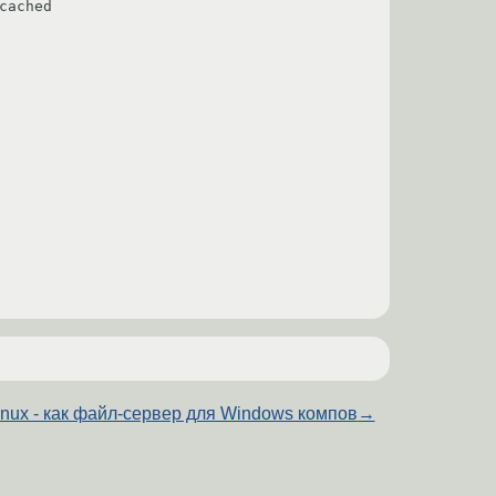
ached

inux - как файл-сервер для Windows компов
→