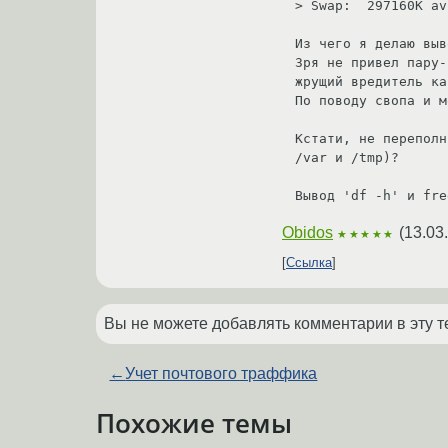
> Swap:  297160K av
Из чего я делаю выв
Зря не привел пару-
жрущий вредитель ка
По поводу свопа и м
Кстати, не переполн
/var и /tmp)?

Вывод 'df -h' и fre
Obidos
(
13.03
★★★★★
Ссылка
Вы не можете добавлять комментарии в эту т
←
Учет почтового траффика
Похожие темы