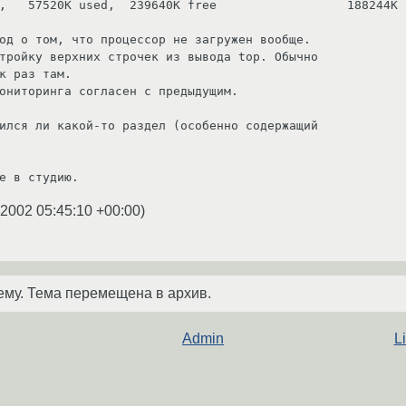
,   57520K used,  239640K free                  188244K c
од о том, что процессор не загружен вообще. 

тройку верхних строчек из вывода top. Обычно

к раз там.

ониторинга согласен с предыдущим.

ился ли какой-то раздел (особенно содержащий

e в студию.
.2002 05:45:10 +00:00
)
ему. Тема перемещена в архив.
Admin
L