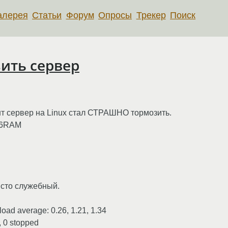
алерея
Статьи
Форум
Опросы
Трекер
Поиск
зить сервер
ент сервер на Linux стал СТРАШНО тормозить.
56RAM
исто служебный.
load average: 0.26, 1.21, 1.34
, 0 stopped