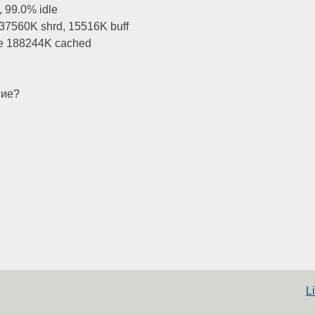
, 99.0% idle
37560K shrd, 15516K buff
ee 188244K cached
ние?
L