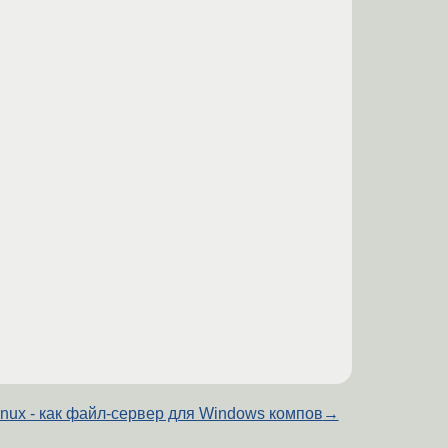
inux - как файл-сервер для Windows компов
→