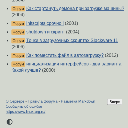
Как стартануть демона при загрузке машины?
Форум
(2004)
initscripts срочно!!
(2001)
Форум
shutdown и скрипт
(2004)
Форум
Точки в загрузочных скриптах Slackware 11
Форум
(2006)
Как поместить файл в автозагрузку?
(2012)
Форум
инициализация интерфейсов - два варианта.
Форум
Какой лучше?
(2000)
О Сервере
-
Правила форума
-
Разметка Markdown
Вверх
Сообщить об ошибке
https://www.linux.org.ru/