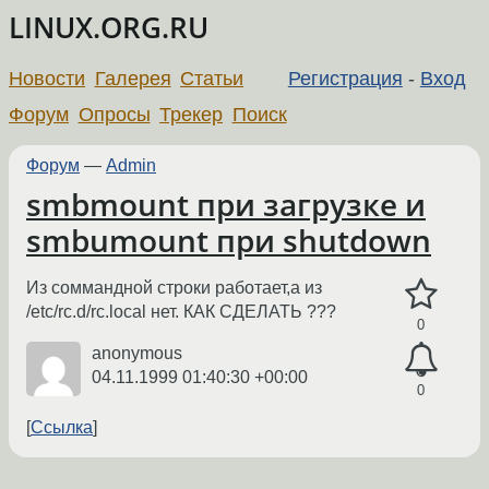
LINUX.ORG.RU
Новости
Галерея
Статьи
Регистрация
-
Вход
Форум
Опросы
Трекер
Поиск
Форум
—
Admin
smbmount при загрузке и
smbumount при shutdown
Из соммандной строки работает,а из
/etc/rc.d/rc.local нет. КАК СДЕЛАТЬ ???
0
anonymous
04.11.1999 01:40:30 +00:00
0
Ссылка
←
→