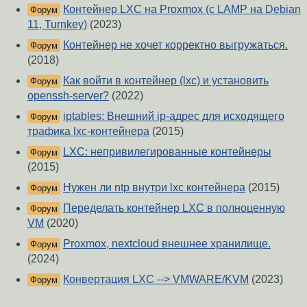
Контейнер LXC на Proxmox (с LAMP на Debian
Форум
11, Turnkey)
(2023)
Контейнер не хочет корректно выгружаться.
Форум
(2018)
Как войти в контейнер (lxc) и установить
Форум
openssh-server?
(2022)
iptables: Внешний ip-адрес для исходящего
Форум
трафика lxc-контейнера
(2015)
LXC: непривилегированные контейнеры
Форум
(2015)
Нужен ли ntp внутри lxc контейнера
(2015)
Форум
Переделать контейнер LXC в полноценную
Форум
VM
(2020)
Proxmox, nextcloud внешнее хранилище.
Форум
(2024)
Конвертация LXC --> VMWARE/KVM
(2023)
Форум