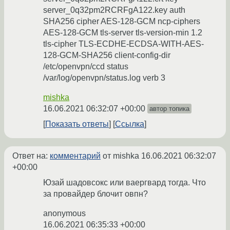
server_0q32pm2RCRFgA122.key auth
SHA256 cipher AES-128-GCM ncp-ciphers
AES-128-GCM tls-server tls-version-min 1.2
tls-cipher TLS-ECDHE-ECDSA-WITH-AES-
128-GCM-SHA256 client-config-dir
/etc/openvpn/ccd status
/var/log/openvpn/status.log verb 3
mishka
16.06.2021 06:32:07 +00:00
автор топика
Показать ответы
Ссылка
Ответ на:
комментарий
от mishka
16.06.2021 06:32:07
+00:00
Юзай шадовсокс или ваергвард тогда. Что
за провайдер блочит овпн?
anonymous
16.06.2021 06:35:33 +00:00