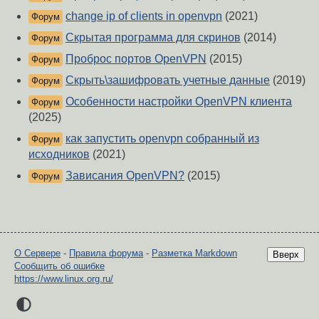
change ip of clients in openvpn
(2021)
Форум
Скрытая программа для скринов
(2014)
Форум
Проброс портов OpenVPN
(2015)
Форум
Скрыть\зашифровать учетные данные
(2019)
Форум
Особенности настройки OpenVPN клиента
Форум
(2025)
как запустить openvpn собранный из
Форум
исходников
(2021)
Зависания OpenVPN?
(2015)
Форум
О Сервере
-
Правила форума
-
Разметка Markdown
Вверх
Сообщить об ошибке
https://www.linux.org.ru/