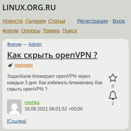
LINUX.ORG.RU
Новости
Галерея
Статьи
Регистрация
-
Вход
Форум
Опросы
Трекер
Поиск
Форум
—
Admin
Как скрыть openVPN ?
openvpn
Задалбали блокируют openVPN через
каждые 3 дня. Как избежать блокировку. Как
0
скрыть openVPN ?
mishka
2
16.06.2021 06:01:52 +00:00
Ссылка