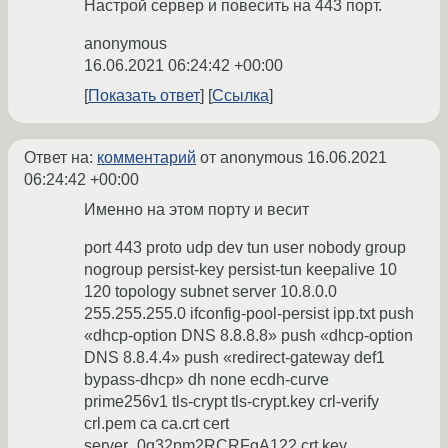
Настрой сервер и повесить на 443 порт.
anonymous
16.06.2021 06:24:42 +00:00
Показать ответ
Ссылка
Ответ на:
комментарий
от anonymous
16.06.2021
06:24:42 +00:00
Именно на этом порту и весит
port 443 proto udp dev tun user nobody group
nogroup persist-key persist-tun keepalive 10
120 topology subnet server 10.8.0.0
255.255.255.0 ifconfig-pool-persist ipp.txt push
«dhcp-option DNS 8.8.8.8» push «dhcp-option
DNS 8.8.4.4» push «redirect-gateway def1
bypass-dhcp» dh none ecdh-curve
prime256v1 tls-crypt tls-crypt.key crl-verify
crl.pem ca ca.crt cert
server_0q32pm2RCRFgA122.crt key