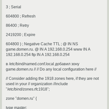
3 ; Serial
604800 ; Refresh
86400 ; Retry
2419200 ; Expire
604800 ) ; Negative Cache TTL ; @ IN NS
game.domen.ru. @ IN A 192.168.0.254 www IN A
192.168.0.254 ftp IN A 192.168.0.254
в /etc/bind/named.conf.local добавил зону
game.domen.ru // // Do any local configuration here //
// Consider adding the 1918 zones here, if they are not
used in your // organization //include
"/etc/bind/zones.rfc1918";
zone "domen.ru" {
type master;