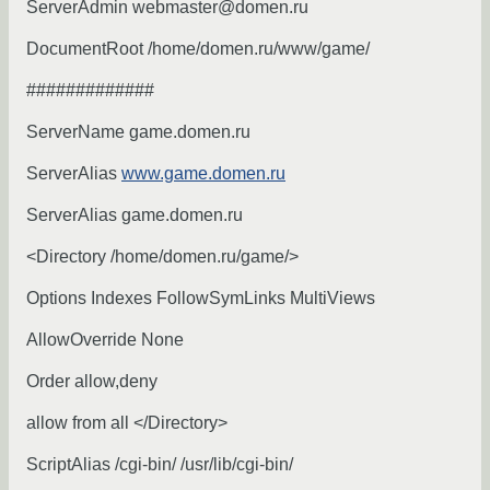
ServerAdmin webmaster@domen.ru
DocumentRoot /home/domen.ru/www/game/
#############
ServerName game.domen.ru
ServerAlias
www.game.domen.ru
ServerAlias game.domen.ru
<Directory /home/domen.ru/game/>
Options Indexes FollowSymLinks MultiViews
AllowOverride None
Order allow,deny
allow from all </Directory>
ScriptAlias /cgi-bin/ /usr/lib/cgi-bin/