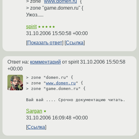
> zone "
www.domen.ru
" {
> zone "game.domen.ru" {
Ужоз.....
spirit
★★★★★
31.10.2006 15:50:58 +00:00
Показать ответ
Ссылка
Ответ на:
комментарий
от spirit
31.10.2006 15:50:58
+00:00
> zone "domen.ru" { 

> zone "
www.domen.ru
" { 

> zone "game.domen.ru" {

Вай вай .... Срочно документацию читать.
Sargan
★
31.10.2006 16:09:48 +00:00
Ссылка