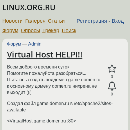
LINUX.ORG.RU
Новости
Галерея
Статьи
Регистрация
-
Вход
Форум
Опросы
Трекер
Поиск
Форум
—
Admin
Virtual Host HELP!!!
Всем доброго времени суток!
Помогите пожалуйста разобраться...
0
Пытаюсь создать поддомен game.domen.ru
к основному домену domen.ru нихрена не
выходит (((
0
Создал файл game.domen.ru в /etc/apache2/sites-
available
<VirtualHost game.domen.ru :80>