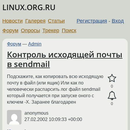
LINUX.ORG.RU
Новости
Галерея
Статьи
Регистрация
-
Вход
Форум
Опросы
Трекер
Поиск
Форум
—
Admin
Контроль исходящей почты
в sendmail
Подскажите, как копировать всю исходящую
почту в файл (или ящик) Или как по
0
человечески распарсить лог файл sendmail
который получается при запуске оного с
ключем -X. Заранее благодарен
0
anonymous
27.02.2002 10:09:33 +00:00