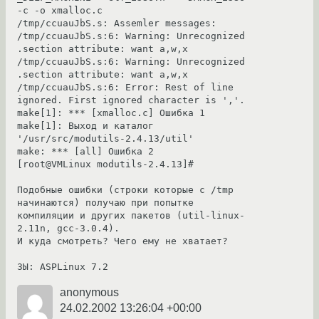
-c -o xmalloc.c

/tmp/ccuauJbS.s: Assemler messages:

/tmp/ccuauJbS.s:6: Warning: Unrecognized 
.section attribute: want a,w,x

/tmp/ccuauJbS.s:6: Warning: Unrecognized 
.section attribute: want a,w,x

/tmp/ccuauJbS.s:6: Error: Rest of line 
ignored. First ignored character is ','.

make[1]: *** [xmalloc.c] Ошибка 1

make[1]: Выход и каталог 
'/usr/src/modutils-2.4.13/util'

make: *** [all] Ошибка 2

[root@VMLinux modutils-2.4.13]#

Подобные ошибки (строки которые с /tmp 
начинаются) получаю при попытке 
компиляции и других пакетов (util-linux-
2.11n, gcc-3.0.4).

И куда смотреть? Чего ему не хватает?

ЗЫ: ASPLinux 7.2
anonymous
24.02.2002 13:26:04 +00:00