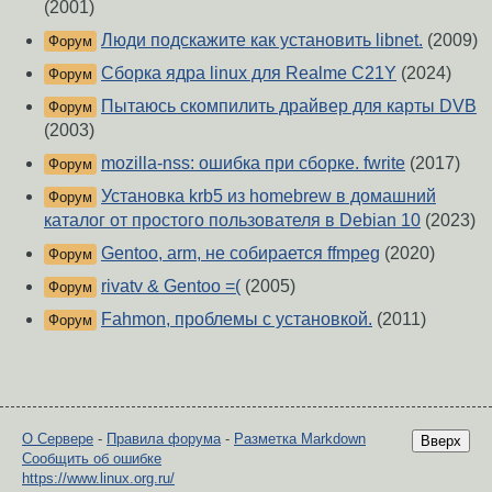
(2001)
Люди подскажите как установить libnet.
(2009)
Форум
Сборка ядра linux для Realme C21Y
(2024)
Форум
Пытаюсь скомпилить драйвер для карты DVB
Форум
(2003)
mozilla-nss: ошибка при сборке. fwrite
(2017)
Форум
Установка krb5 из homebrew в домашний
Форум
каталог от простого пользователя в Debian 10
(2023)
Gentoo, arm, не собирается ffmpeg
(2020)
Форум
rivatv & Gentoo =(
(2005)
Форум
Fahmon, проблемы с установкой.
(2011)
Форум
О Сервере
-
Правила форума
-
Разметка Markdown
Вверх
Сообщить об ошибке
https://www.linux.org.ru/