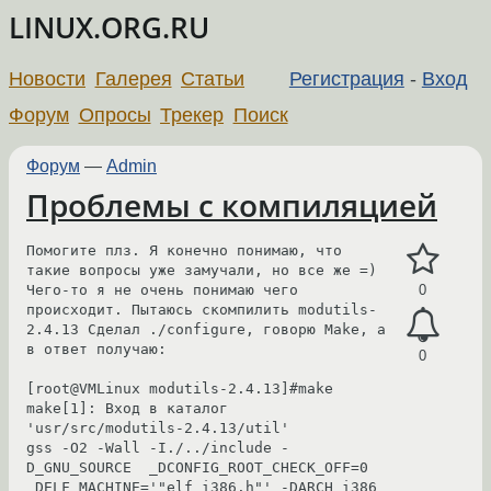
LINUX.ORG.RU
Новости
Галерея
Статьи
Регистрация
-
Вход
Форум
Опросы
Трекер
Поиск
Форум
—
Admin
Проблемы с компиляцией
Помогите плз. Я конечно понимаю, что 
такие вопросы уже замучали, но все же =)

Чего-то я не очень понимаю чего 
0
происходит. Пытаюсь скомпилить modutils-
2.4.13 Сделал ./configure, говорю Make, а 
в ответ получаю:

0
[root@VMLinux modutils-2.4.13]#make

make[1]: Вход в каталог 
'usr/src/modutils-2.4.13/util'

gss -O2 -Wall -I./../include -
D_GNU_SOURCE  _DCONFIG_ROOT_CHECK_OFF=0  
_DELF_MACHINE='"elf_i386.h"' -DARCH_i386  