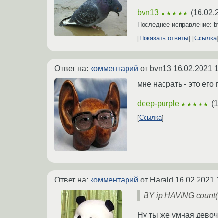
bvn13
(
16.02.
★★★★★
Последнее исправление: 
Показать ответы
Ссылка
Ответ на:
комментарий
от bvn13
16.02.2021 1
мне насрать - это его
deep-purple
(
1
★★★★★
Ссылка
Ответ на:
комментарий
от Harald
16.02.2021 
BY ip HAVING count(i
Ну ты же умная девоч