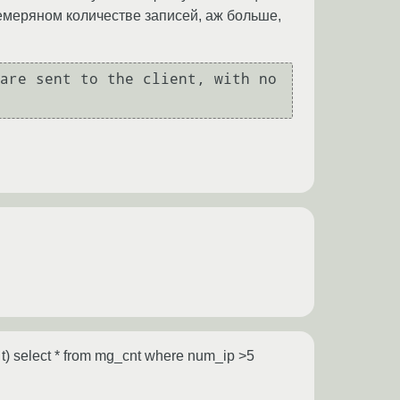
 немеряном количестве записей, аж больше,
are sent to the client, with no 
er t) select * from mg_cnt where num_ip >5