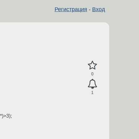
Регистрация
-
Вход
0
1
)>3);