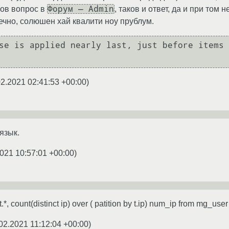
Форум — Admin
ков вопрос в
, таков и ответ, да и при том
онечно, солюшен хай квалити ноу прублум.
se is applied nearly last, just before items 
02.2021 02:41:53 +00:00
)
 язык.
021 10:57:01 +00:00
)
t.*, count(distinct ip) over ( patition by t.ip) num_ip from mg_us
02.2021 11:12:04 +00:00
)