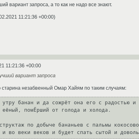
й вариант запроса, а то как не надо все знают.
02.2021 11:21:36 +00:00
)
21 11:21:36 +00:00
учший вариант запроса
о старина незабвенный Омар Хайям по таким случаям:
 утру банан и да сожрёт она его с радостью и 
 еёный, помЁрший от голода и холода.

структаж по добыче бананьев с пальмы кокосово