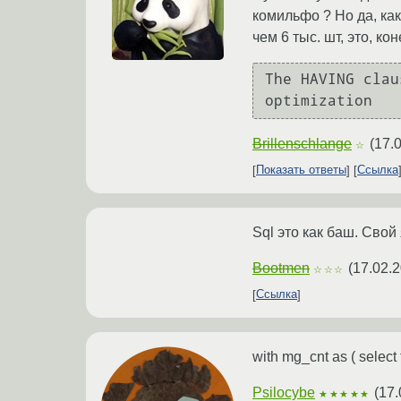
комильфо ? Но да, ка
чем 6 тыс. шт, это, к
The HAVING clau
Brillenschlange
(
17.
☆
Показать ответы
Ссылка
Sql это как баш. Свой
Bootmen
(
17.02.2
☆☆☆
Ссылка
with mg_cnt as ( select 
Psilocybe
(
17.
★★★★★