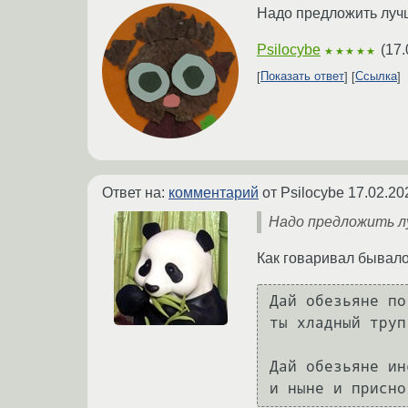
Надо предложить лучши
Psilocybe
(
17.
★★★★★
Показать ответ
Ссылка
Ответ на:
комментарий
от Psilocybe
17.02.20
Надо предложить л
Как говаривал бывал
Дай обезьяне по
ты хладный труп
Дай обезьяне ин