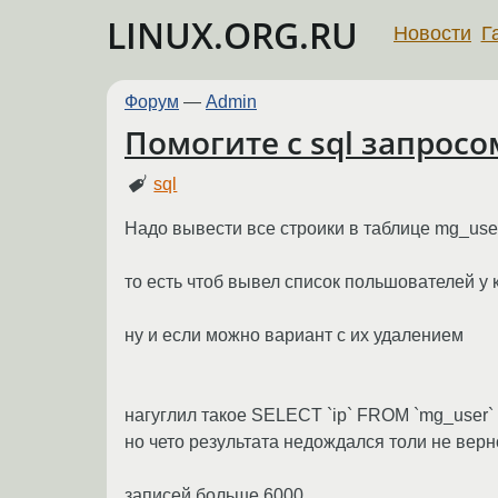
LINUX.ORG.RU
Новости
Г
Форум
—
Admin
Помогите с sql запросо
sql
Надо вывести все строики в таблице mg_user
то есть чтоб вывел список польшователей у
ну и если можно вариант с их удалением
нагуглил такое SELECT `ip` FROM `mg_user` 
но чето результата недождался толи не верн
записей больше 6000