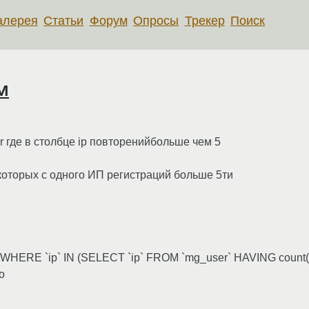
алерея
Статьи
Форум
Опросы
Трекер
Поиск
м
 где в столбце ip повторенийбольше чем 5
 которых с одного ИП регистраций больше 5ти
WHERE `ip` IN (SELECT `ip` FROM `mg_user` HAVING count(*
о