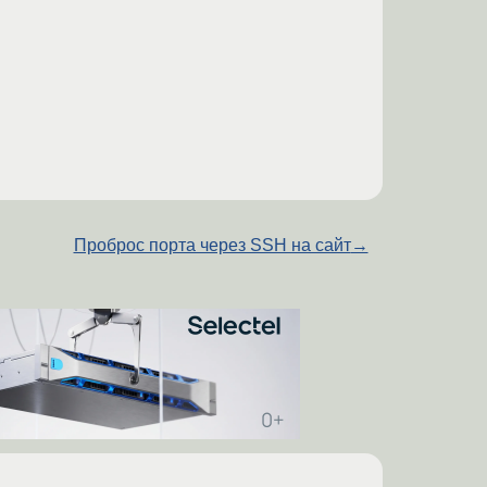
Проброс порта через SSH на сайт
→