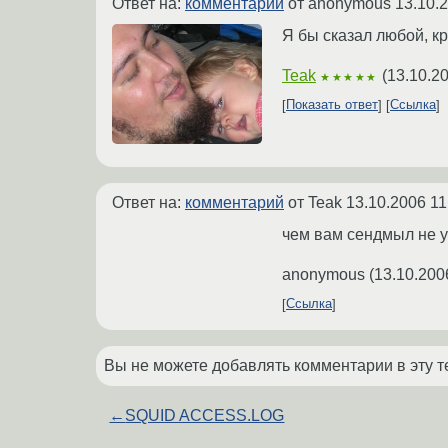
Ответ на:
комментарий
от anonymous
13.10.
Я бы сказал любой, кр
Teak
(
13.10.20
★★★★★
Показать ответ
Ссылка
Ответ на:
комментарий
от Teak
13.10.2006 11
чем вам сендмыл не 
anonymous
(
13.10.200
Ссылка
Вы не можете добавлять комментарии в эту т
←
SQUID ACCESS.LOG