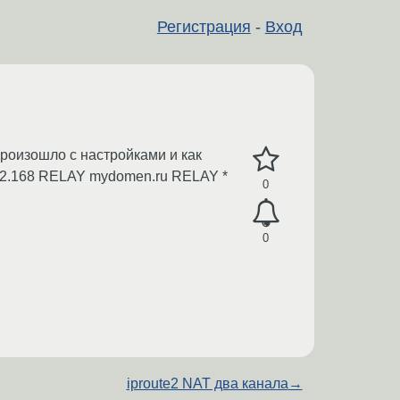
Регистрация
-
Вход
произошло с настройками и как
 192.168 RELAY mydomen.ru RELAY *
0
0
iproute2 NAT два канала
→