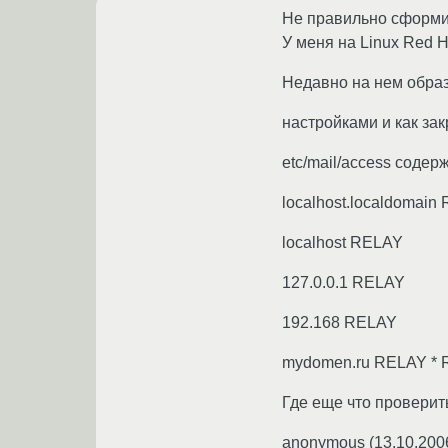
Не правильно сформи
У меня на Linux Red H
Недавно на нем образ
настройками и как закр
etc/mail/access содерж
localhost.localdomain
localhost RELAY
127.0.0.1 RELAY
192.168 RELAY
mydomen.ru RELAY *
Где еще что проверить
anonymous
(
13.10.200