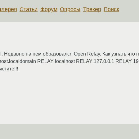
алерея
Статьи
Форум
Опросы
Трекер
Поиск
il. Недавно на нем образовался Open Relay. Как узнать что 
calhost.localdomain RELAY localhost RELAY 127.0.0.1 RELAY
огите!!!