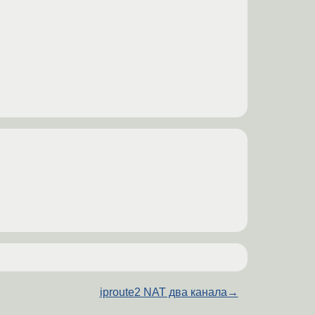
iproute2 NAT два канала
→