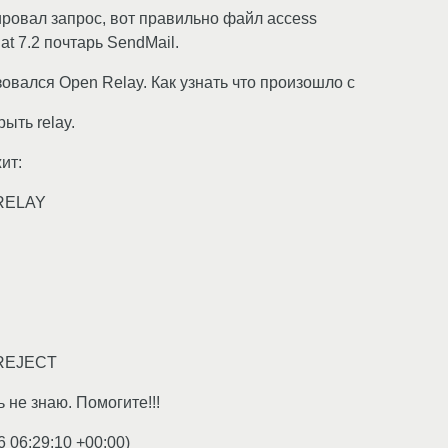
ровал запрос, вот правильно файл access
at 7.2 почтарь SendMail.
овался Open Relay. Как узнать что произошло с
ыть relay.
ит:
 RELAY
 REJECT
 не знаю. Помогите!!!
6 06:29:10 +00:00
)