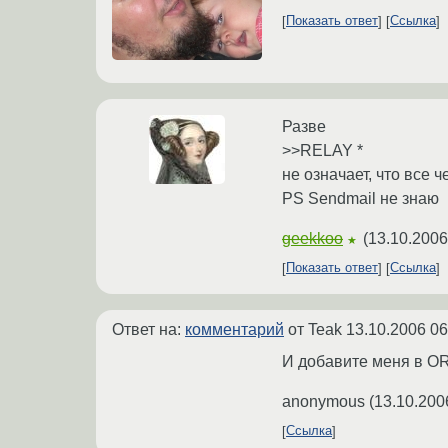
Показать ответ
Ссылка
Разве
>>RELAY *
не означает, что все 
PS Sendmail не знаю
geekkoo
(
13.10.2006
★
Показать ответ
Ссылка
Ответ на:
комментарий
от Teak
13.10.2006 06
И добавите меня в ORD
anonymous
(
13.10.200
Ссылка