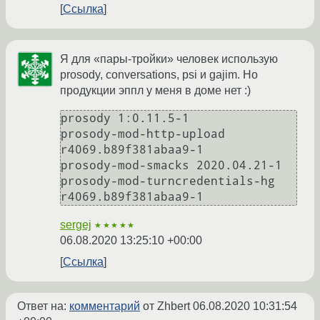
Ссылка
Я для «пары-тройки» человек использую
prosody, conversations, psi и gajim. Но
продукции эппл у меня в доме нет :)
prosody 1:0.11.5-1

prosody-mod-http-upload 
r4069.b89f381abaa9-1

prosody-mod-smacks 2020.04.21-1

prosody-mod-turncredentials-hg 
sergej
★★★★★
06.08.2020 13:25:10 +00:00
Ссылка
Ответ на:
комментарий
от Zhbert
06.08.2020 10:31:54