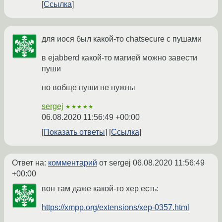
Ссылка
для иося был какой-то chatsecure с пушами
в ejabberd какой-то магией можно завести
пуши
но вобще пуши не нужны
sergej
★★★★★
06.08.2020 11:56:49 +00:00
Показать ответы
Ссылка
Ответ на:
комментарий
от sergej
06.08.2020 11:56:49
+00:00
вон там даже какой-то xep есть:
https://xmpp.org/extensions/xep-0357.html