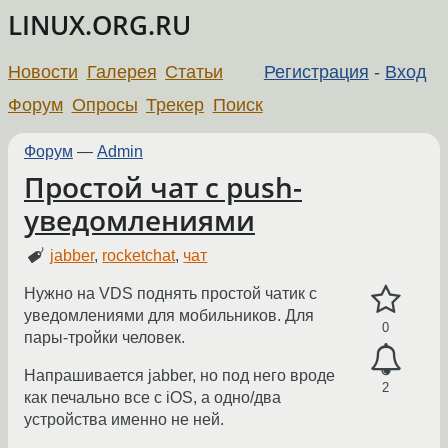
LINUX.ORG.RU
Новости
Галерея
Статьи
Регистрация
-
Вход
Форум
Опросы
Трекер
Поиск
Форум
—
Admin
Простой чат с push-
уведомлениями
jabber
,
rocketchat
,
чат
Нужно на VDS поднять простой чатик с
уведомлениями для мобильников. Для
0
пары-тройки человек.
Напрашивается jabber, но под него вроде
2
как печально все с iOS, а одно/два
устройства именно не ней.