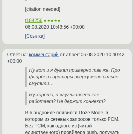
[citation needed]
t184256
★★★★★
06.08.2020 10:43:56 +00:00
Ссылка
Ответ на:
комментарий
от Zhbert
06.08.2020 10:40:42
+00:00
Ну вот и я думал примерно так же. Про
файрбейз ораторы вверху меня сильно
смутили…
Ну хорошо, а «гугл» тогда как
работает? Не держит коннект?
В 6 андроиде появился Doze Mode, в
котором из сетевых запросов только FCM.
Без FCM, как одного из (читай
единственного) провйдера push, получать