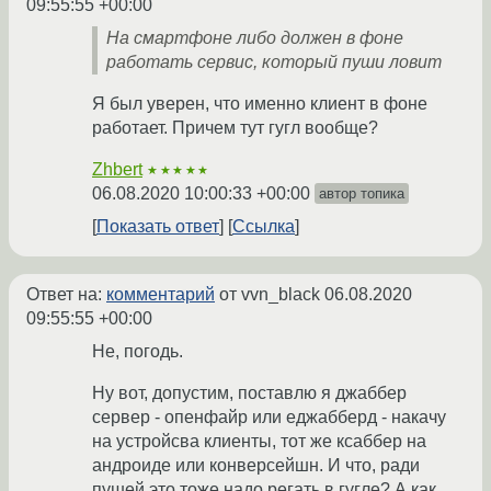
09:55:55 +00:00
На смартфоне либо должен в фоне
работать сервис, который пуши ловит
Я был уверен, что именно клиент в фоне
работает. Причем тут гугл вообще?
Zhbert
★★★★★
06.08.2020 10:00:33 +00:00
автор топика
Показать ответ
Ссылка
Ответ на:
комментарий
от vvn_black
06.08.2020
09:55:55 +00:00
Не, погодь.
Ну вот, допустим, поставлю я джаббер
сервер - опенфайр или еджабберд - накачу
на устройсва клиенты, тот же ксаббер на
андроиде или конверсейшн. И что, ради
пушей это тоже надо регать в гугле? А как