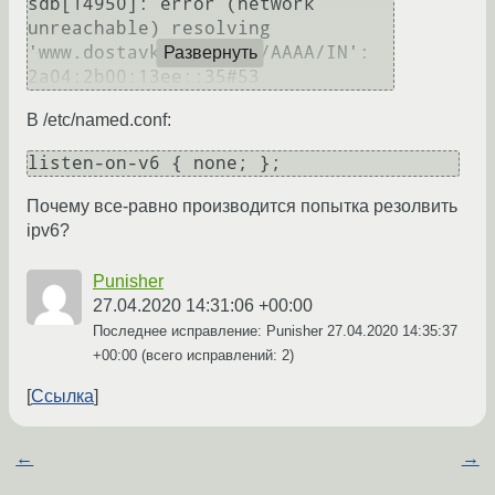
sdb[14950]: error (network 
unreachable) resolving 
'www.dostavka-sv.rest/AAAA/IN': 
Развернуть
В /etc/named.conf:
Почему все-равно производится попытка резолвить
ipv6?
Punisher
27.04.2020 14:31:06 +00:00
Последнее исправление: Punisher
27.04.2020 14:35:37
+00:00
(всего исправлений: 2)
Ссылка
←
→