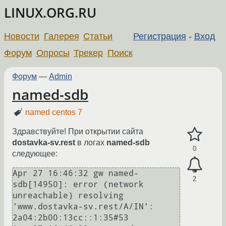
LINUX.ORG.RU
Новости
Галерея
Статьи
Регистрация
-
Вход
Форум
Опросы
Трекер
Поиск
Форум
—
Admin
named-sdb
named centos 7
Здравствуйте! При открытии сайта
dostavka-sv.rest
в логах
named-sdb
0
следующее:
Apr 27 16:46:32 gw named-
2
sdb[14950]: error (network 
unreachable) resolving 
'www.dostavka-sv.rest/A/IN': 
2a04:2b00:13cc::1:35#53
