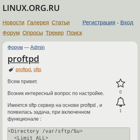
LINUX.ORG.RU
Новости
Галерея
Статьи
Регистрация
-
Вход
Форум
Опросы
Трекер
Поиск
Форум
—
Admin
proftpd
proftpd
,
sftp
Всем привет.
0
Возник интересный вопрос по настройке.
Имеется sftp сервер на основе proftpd , и
1
появилась задача, при включенном
функционале :
<Directory /var/sftp/%u>

  <Limit ALL>
