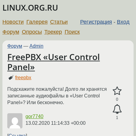
LINUX.ORG.RU
Новости
Галерея
Статьи
Регистрация
-
Вход
Форум
Опросы
Трекер
Поиск
Форум
—
Admin
FreePBX «User Control
Panel»
freepbx
Подскажите пожалуйста! Долго ли хранятся
записанные аудиофайлы в «User Control
0
Panel»? Или бесконечно.
gor7740
1
13.02.2020 11:14:33 +00:00
Ссылка