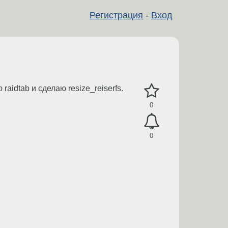
Регистрация
-
Вход
idtab и сделаю resize_reiserfs.
0
0