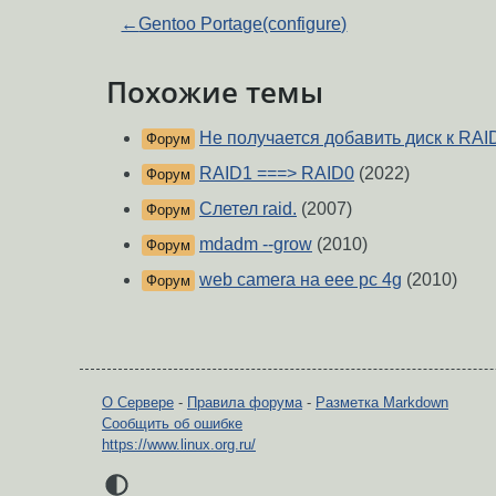
←
Gentoo Portage(configure)
Похожие темы
Не получается добавить диск к RAI
Форум
RAID1 ===> RAID0
(2022)
Форум
Слетел raid.
(2007)
Форум
mdadm --grow
(2010)
Форум
web camera на eee pc 4g
(2010)
Форум
О Сервере
-
Правила форума
-
Разметка Markdown
Сообщить об ошибке
https://www.linux.org.ru/