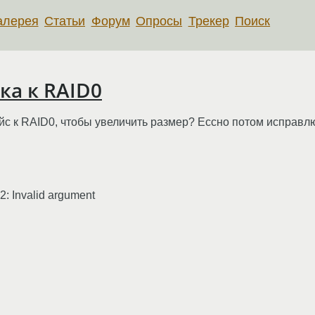
алерея
Статьи
Форум
Опросы
Трекер
Поиск
ка к RAID0
к RAID0, чтобы увеличить размер? Ессно потом исправлю ra
2: Invalid argument