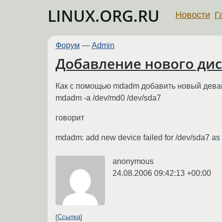
LINUX.ORG.RU
Новости
Г
Форум
—
Admin
Добавление нового дис
Как с помощью mdadm добавить новый девайс 
mdadm -a /dev/md0 /dev/sda7
говорит
mdadm: add new device failed for /dev/sda7 as 
anonymous
24.08.2006 09:42:13 +00:00
Ссылка