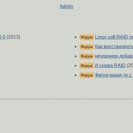
Admin
D 0
(2013)
Linux soft RAID 
Форум
Как восстановить
Форум
неудачное добав
Форум
И снова RAID
(20
Форум
Фигня какая-то с
Форум