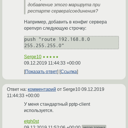
добавление этого маршрута при
рестарте сервера\соединения?
Например, добавить в конфиг сервера
openvpn следующую строчку:
push "route 192.168.8.0 
255.255.255.0"
Serge10
★★★★★
09.12.2019 11:44:33 +00:00
Показать ответ
Ссылка
Ответ на:
комментарий
от Serge10
09.12.2019
11:44:33 +00:00
У меня стандартный pptp-client
используется.
etgh0st
09.12.2019 11:52:06 +00:00
автор топика