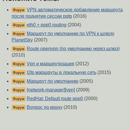
VPN автоматическое добавление маршрута
Форум
после поднятия сессии pptp
(2016)
eth0 + ppp0 routing
(2004)
Форум
Маршрут по умолчанию по VPN к шлюзу
Форум
PlanetSky
(2007)
Route openvpn (по умолчанию через шлюз)
Форум
(2010)
Vpn и маршрутизация
(2012)
Форум
l2tp маршруты в локальную сеть
(2015)
Форум
Маршрут по умолчанию
(2005)
Форум
[network-manager][vpn]
(2009)
Форум
RedHat: Default route ppp0
(2000)
Форум
Вопрос по крону
(2010)
Форум