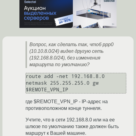
Вопрос, как сделать так, чтоб ppp0
(10.10.8.0/24) видел другую сеть
(192.168.8.0/24), без изменения
маршрута по умолчанию?
route add -net 192.168.8.0 
netmask 255.255.255.0 gw 
$REMOTE_VPN_IP
где $REMOTE_VPN_IP - IP-адрес на
противоположном конце туннеля.
Учтите, что в сети 192.168.8.0 или на ее
шлюзе по умолчанию также должен быть
маршрут к Вашей машине.