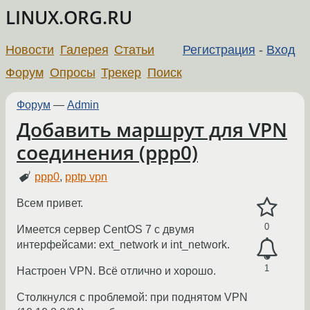
LINUX.ORG.RU
Новости
Галерея
Статьи
Регистрация
-
Вход
Форум
Опросы
Трекер
Поиск
Форум
—
Admin
Добавить маршрут для VPN
соединения (ppp0)
ppp0
,
pptp vpn
Всем привет.
0
Имеется сервер CentOS 7 с двумя
интерфейсами: ext_network и int_network.
1
Настроен VPN. Всё отлично и хорошо.
Столкнулся с проблемой: при поднятом VPN