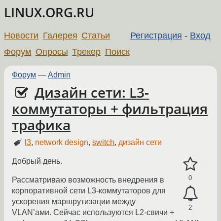
LINUX.ORG.RU
Новости
Галерея
Статьи
Регистрация
-
Вход
Форум
Опросы
Трекер
Поиск
Форум
—
Admin
Дизайн сети: L3-
коммутаторы + фильтрация
трафика
l3
,
network design
,
switch
,
дизайн сети
Добрый день.
0
Рассматриваю возможность внедрения в
корпоративной сети L3-коммутаторов для
ускорения маршрутизации между
2
VLAN’ами. Сейчас используются L2-свичи +