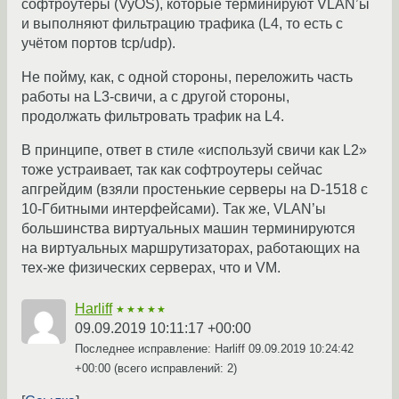
софтроутеры (VyOS), которые терминируют VLAN’ы
и выполняют фильтрацию трафика (L4, то есть с
учётом портов tcp/udp).
Не пойму, как, с одной стороны, переложить часть
работы на L3-свичи, а с другой стороны,
продолжать фильтровать трафик на L4.
В принципе, ответ в стиле «используй свичи как L2»
тоже устраивает, так как софтроутеры сейчас
апгрейдим (взяли простенькие серверы на D-1518 с
10-Гбитными интерфейсами). Так же, VLAN’ы
большинства виртуальных машин терминируются
на виртуальных маршрутизаторах, работающих на
тех-же физических серверах, что и VM.
Harliff
★★★★★
09.09.2019 10:11:17 +00:00
Последнее исправление: Harliff
09.09.2019 10:24:42
+00:00
(всего исправлений: 2)