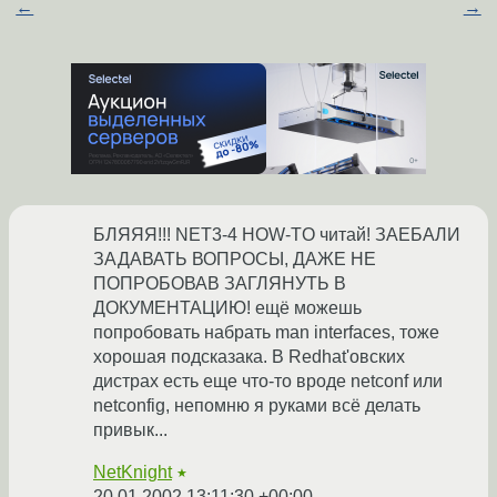
←
→
БЛЯЯЯ!!! NET3-4 HOW-TO читай! ЗАЕБАЛИ
ЗАДАВАТЬ ВОПРОСЫ, ДАЖЕ НЕ
ПОПРОБОВАВ ЗАГЛЯНУТЬ В
ДОКУМЕНТАЦИЮ! ещё можешь
попробовать набрать man interfaces, тоже
хорошая подсказака. В Redhat'овских
дистрах есть еще что-то вроде netconf или
netconfig, непомню я руками всё делать
привык...
NetKnight
★
20.01.2002 13:11:30 +00:00