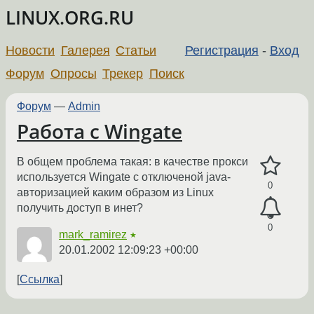
LINUX.ORG.RU
Новости
Галерея
Статьи
Регистрация
-
Вход
Форум
Опросы
Трекер
Поиск
Форум
—
Admin
Работа с Wingate
В общем проблема такая: в качестве прокси
используется Wingate с отключеной java-
0
авторизацией каким образом из Linux
получить доступ в инет?
0
mark_ramirez
★
20.01.2002 12:09:23 +00:00
Ссылка