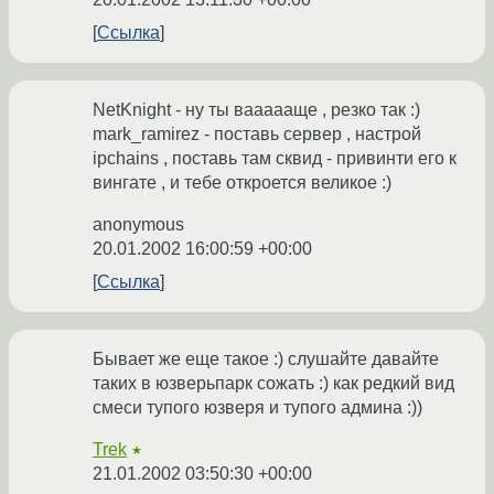
Ссылка
NetKnight - ну ты ваааааще , резко так :)
mark_ramirez - поставь сервер , настрой
ipchains , поставь там сквид - привинти его к
вингате , и тебе откроется великое :)
anonymous
20.01.2002 16:00:59 +00:00
Ссылка
Бывает же еще такое :) слушайте давайте
таких в юзверьпарк сожать :) как редкий вид
смеси тупого юзверя и тупого админа :))
Trek
★
21.01.2002 03:50:30 +00:00