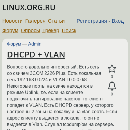
LINUX.ORG.RU
Новости
Галерея
Статьи
Регистрация
-
Вход
Форум
Опросы
Трекер
Поиск
Форум
—
Admin
DHCPD + VLAN
Вопросто довольно интересный. Есть сеть
со свичем 3COM 2226 Plus. Есть локальная
0
сеть 192.168.0.0/24 и VLAN 10.0.0.0/8.
Некоторые порты на свиче находятся в
режиме Uplink, т.е. если на клиенте
0
подключить таггирование пакетов, то клиент
попадет в VLAN. Есть DHCPD сервер, у которого
настроены 2 зоны на локалку и на vlan соотв. Если
адрес клиенту выдается в локале, то он не
выдается в Vlan. Слушал tcpdump'ом на сервере.