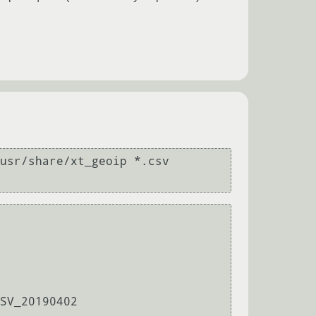
usr/share/xt_geoip *.csv

SV_20190402
