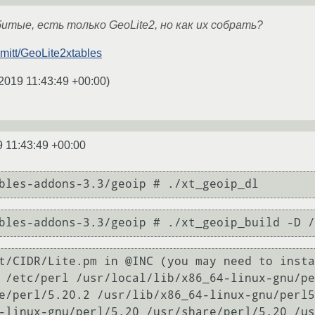
битые, есть только GeoLite2, но как их собрать?
hmitt/GeoLite2xtables
2019 11:43:49 +00:00
)
9 11:43:49 +00:00
bles-addons-3.3/geoip # ./xt_geoip_dl
bles-addons-3.3/geoip # ./xt_geoip_build -D /
t/CIDR/Lite.pm in @INC (you may need to insta
 /etc/perl /usr/local/lib/x86_64-linux-gnu/pe
e/perl/5.20.2 /usr/lib/x86_64-linux-gnu/perl5
-linux-gnu/perl/5.20 /usr/share/perl/5.20 /us