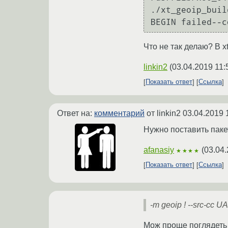
./xt_geoip_buil
BEGIN failed--c
Что не так делаю? В x
linkin2
(
03.04.2019 11:
Показать ответ
Ссылка
Ответ на:
комментарий
от linkin2
03.04.2019 
Нужно поставить пакет l
afanasiy
(
03.04.
★★★★
Показать ответ
Ссылка
-m geoip ! --src-cc 
Мож проще поглядеть 