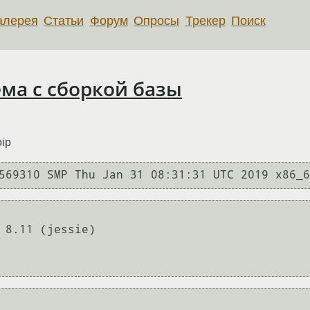
алерея
Статьи
Форум
Опросы
Трекер
Поиск
лема с сборкой базы
oip
 8.11 (jessie)
