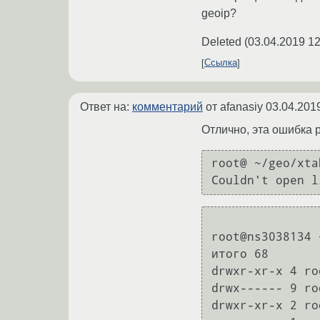
geoip?
Deleted
(
03.04.2019 12
Ссылка
Ответ на:
комментарий
от afanasiy
03.04.201
Отлично, эта ошибка 
root@ ~/geo/xta
root@ns3038134 
итого 68

drwxr-xr-x 4 ro
drwx------ 9 ro
drwxr-xr-x 2 ro