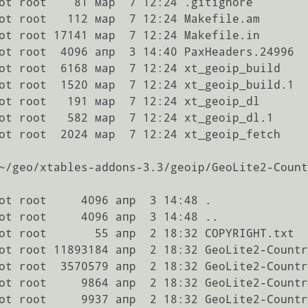
ot root    81 мар  7 12:24 .gitignore

ot root   112 мар  7 12:24 Makefile.am

ot root 17141 мар  7 12:24 Makefile.in

ot root  4096 апр  3 14:40 PaxHeaders.24996

ot root  6168 мар  7 12:24 xt_geoip_build

ot root  1520 мар  7 12:24 xt_geoip_build.1

ot root   191 мар  7 12:24 xt_geoip_dl

ot root   582 мар  7 12:24 xt_geoip_dl.1

ot root  2024 мар  7 12:24 xt_geoip_fetch

~/geo/xtables-addons-3.3/geoip/GeoLite2-Count
ot root     4096 апр  3 14:48 .

ot root     4096 апр  3 14:48 ..

ot root       55 апр  2 18:32 COPYRIGHT.txt

ot root 11893184 апр  2 18:32 GeoLite2-Countr
ot root  3570579 апр  2 18:32 GeoLite2-Countr
ot root     9864 апр  2 18:32 GeoLite2-Countr
ot root     9937 апр  2 18:32 GeoLite2-Countr