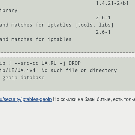
                    1.4.21-2+b1                            
brary

                2.6-1                                  
and matches for iptables [tools, libs]

                2.6-1                                  
and matches for iptables

ip ! --src-cc UA,RU -j DROP

ip/LE/UA.iv4: No such file or directory

 geoip database

ru/security/iptables-geoip
Но ссылки на базы битые, есть тольк