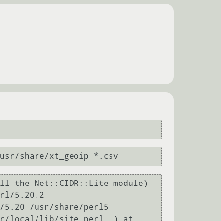
usr/share/xt_geoip *.csv
ll the Net::CIDR::Lite module) 
rl/5.20.2 
/5.20 /usr/share/perl5 
r/local/lib/site_perl .) at 