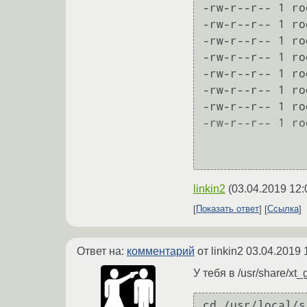
-rw-r--r-- 1 ro
-rw-r--r-- 1 ro
-rw-r--r-- 1 ro
-rw-r--r-- 1 ro
-rw-r--r-- 1 ro
-rw-r--r-- 1 ro
-rw-r--r-- 1 ro
-rw-r--r-- 1 ro
linkin2
(
03.04.2019 12:
Показать ответ
Ссылка
Ответ на:
комментарий
от linkin2
03.04.2019 
У тебя в /usr/share/x
cd /usr/local/s