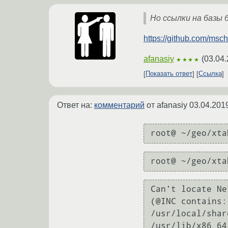
Но ссылки на базы 
https://github.com/msc
afanasiy
(
03.04.
★★★★
Показать ответ
Ссылка
Ответ на:
комментарий
от afanasiy
03.04.201
root@ ~/geo/xta
root@ ~/geo/xta
Can't locate Ne
(@INC contains:
/usr/local/shar
/usr/lib/x86_64