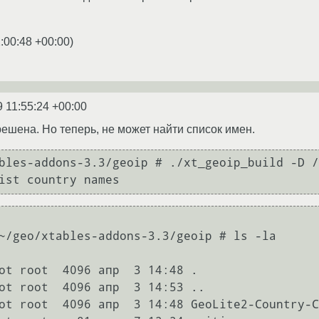
:00:48 +00:00
)
9 11:55:24 +00:00
решена. Но теперь, не может найти список имен.
bles-addons-3.3/geoip # ./xt_geoip_build -D /
~/geo/xtables-addons-3.3/geoip # ls -la

ot root  4096 апр  3 14:48 .

ot root  4096 апр  3 14:53 ..

ot root  4096 апр  3 14:48 GeoLite2-Country-C