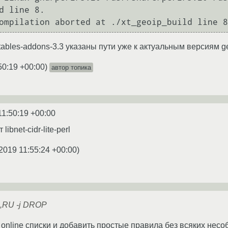
d line 8.

ompilation aborted at ./xt_geoip_build line 8
tables-addons-3.3 указаны пути уже к актуальным версиям ge
50:19 +00:00
)
автор топика
11:50:19 +00:00
ibnet-cidr-lite-perl
2019 11:55:24 +00:00
)
UA,RU -j DROP
online списки и добавить простые правила без всяких нес