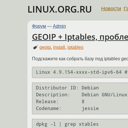
LINUX.ORG.RU
Новости
Г
Форум
—
Admin
GEOIP + Iptables, проб
geoip
,
install
,
iptables
Подскажите как собрать базу под iptables ge
Distributor ID: Debian

Description:    Debian GNU/Linux
Release:        8

dpkg -l | grep xtables
