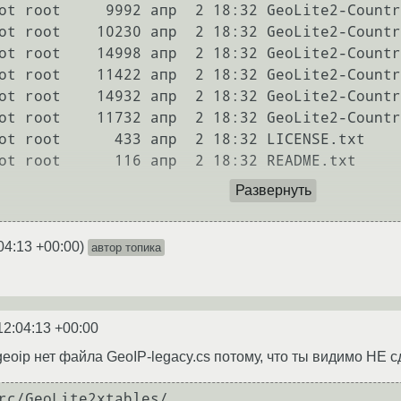
ot root     9992 апр  2 18:32 GeoLite2-Countr
ot root    10230 апр  2 18:32 GeoLite2-Countr
ot root    14998 апр  2 18:32 GeoLite2-Countr
ot root    11422 апр  2 18:32 GeoLite2-Countr
ot root    14932 апр  2 18:32 GeoLite2-Countr
ot root    11732 апр  2 18:32 GeoLite2-Countr
ot root      433 апр  2 18:32 LICENSE.txt

ot root      116 апр  2 18:32 README.txt

Развернуть
04:13 +00:00
)
автор топика
12:04:13 +00:00
t_geoip нет файла GeoIP-legacy.cs потому, что ты видимо НЕ 
rc/GeoLite2xtables/
