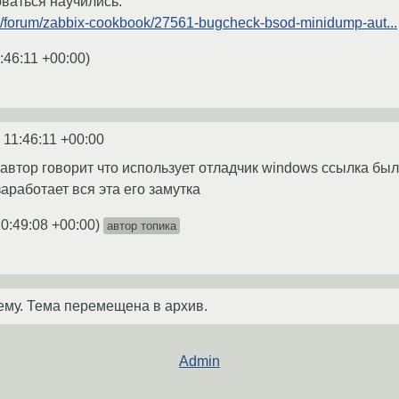
оваться научились.
m/forum/zabbix-cookbook/27561-bugcheck-bsod-minidump-aut...
:46:11 +00:00
)
 11:46:11 +00:00
 автор говорит что использует отладчик windows ссылка был
заработает вся эта его замутка
0:49:08 +00:00
)
автор топика
ему. Тема перемещена в архив.
Admin