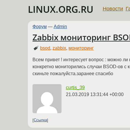
LINUX.ORG.RU
Новости
Г
Форум
—
Admin
Zabbix мониторинг BS
bsod
,
zabbix
,
мониторинг
Всем привет ! интересует вопрос : можно ли 
конкретно мониторились случаи BSOD-ов с к
скиньте пожалуйста.заранее спасибо
curtis_39
21.03.2019 13:31:44 +00:00
Ссылка