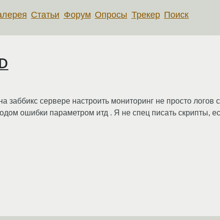
алерея
Статьи
Форум
Опросы
Трекер
Поиск
OD
на заббикс сервере настроить мониторинг не просто логов с
одом ошибки параметром итд . Я не спец писать скрипты, е