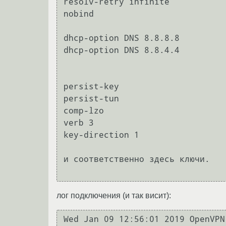
resolv-retry infinite

nobind

dhcp-option DNS 8.8.8.8

dhcp-option DNS 8.8.4.4

persist-key

persist-tun

comp-lzo

verb 3

key-direction 1

и соответственно здесь ключи.

лог подключения (и так висит):
Wed Jan 09 12:56:01 2019 OpenVPN