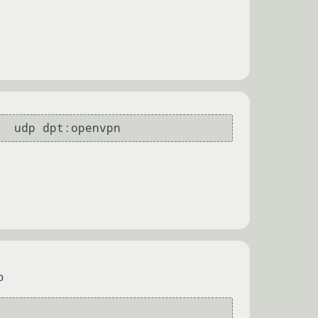
  udp dpt:openvpn
о