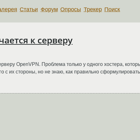
алерея
Статьи
Форум
Опросы
Трекер
Поиск
ается к серверу
серверу OpenVPN. Проблема только у одного хостера, котор
о с их стороны, но не знаю, как правильно сформулировать