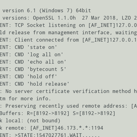
 version 6.1 (Windows 7) 64bit

 versions: OpenSSL 1.1.0h  27 Mar 2018, LZO 2
ENT: TCP Socket listening on [AF_INET]127.0.0
ld release from management interface, waiting
ENT: Client connected from [AF_INET]127.0.0.1
ENT: CMD 'state on'

ENT: CMD 'log all on'

ENT: CMD 'echo all on'

ENT: CMD 'bytecount 5'

ENT: CMD 'hold off'

ENT: CMD 'hold release'

: No server certificate verification method h
tm for more info.

: Preserving recently used remote address: [A
Buffers: R=[8192->8192] S=[8192->8192]

k local: (not bound)

k remote: [AF_INET]46.173.*.*:1194
