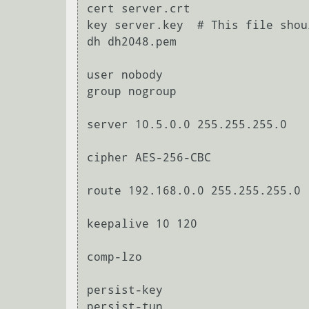
cert server.crt

key server.key  # This file shou
dh dh2048.pem

user nobody

group nogroup

server 10.5.0.0 255.255.255.0

cipher AES-256-CBC

route 192.168.0.0 255.255.255.0

keepalive 10 120

comp-lzo

persist-key

persist-tun
