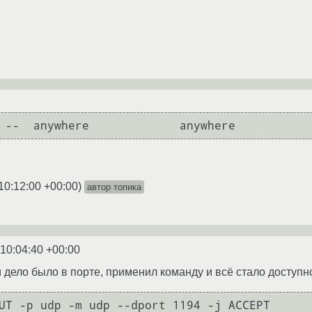
 --  anywhere             anywhere           
10:12:00 +00:00
)
автор топика
 10:04:40 +00:00
 дело было в порте, применил команду и всё стало доступн