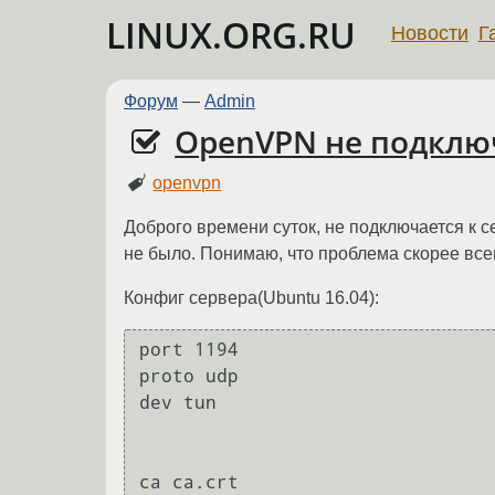
LINUX.ORG.RU
Новости
Г
Форум
—
Admin
OpenVPN не подключ
openvpn
Доброго времени суток, не подключается к 
не было. Понимаю, что проблема скорее всег
Конфиг сервера(Ubuntu 16.04):
port 1194

proto udp

dev tun

ca ca.crt
