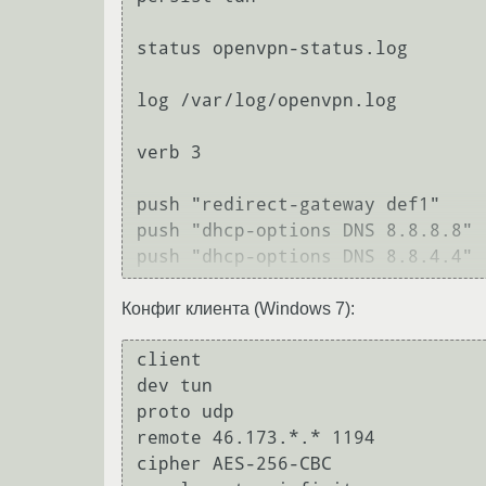
status openvpn-status.log

log /var/log/openvpn.log

verb 3

push "redirect-gateway def1"

push "dhcp-options DNS 8.8.8.8"

Конфиг клиента (Windows 7):
client

dev tun

proto udp

remote 46.173.*.* 1194

cipher AES-256-CBC
