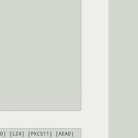
O] [LZ4] [PKCS11] [AEAD] 