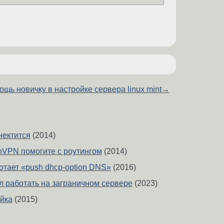
ощь новичку в настройке сервера linux mint
→
нектится
(2014)
VPN помогите с роутингом
(2014)
тает «push dhcp-option DNS»
(2016)
л работать на заграничном сервере
(2023)
йка
(2015)