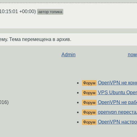
10:15:01 +00:00
)
автор топика
ему. Тема перемещена в архив.
Admin
пом
OpenVPN не кон
Форум
VPS Ubuntu Open
Форум
016)
OpenVPN не рабо
Форум
openvpn переста
Форум
OpenVPN настро
Форум