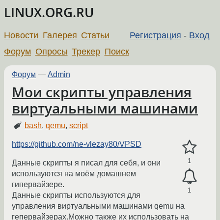
LINUX.ORG.RU
Новости
Галерея
Статьи
Регистрация
-
Вход
Форум
Опросы
Трекер
Поиск
Форум
—
Admin
Мои скрипты управления
виртуальными машинами
bash
,
qemu
,
script
https://github.com/ne-vlezay80/VPSD
1
Данные скрипты я писал для себя, и они
используются на моём домашнем
гипервайзере.
1
Данные скрипты используются для
управления виртуальными машинами qemu на
гепервайзерах.Можно также их использовать на