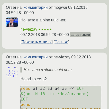
Ответ на:
комментарий
от mogwai
09.12.2018
04:59:48 +00:00
Но, зато в alpine uuid нет.
ne-vlezay
★★★★★
09.12.2018 06:52:28 +00:00
автор топика
Показать ответы
Ссылка
Ответ на:
комментарий
от ne-vlezay
09.12.2018
06:52:28 +00:00
Но, зато в alpine uuid нет.
Но od то есть?
read
 a1 a2 a3 a4 a5 << 
EOF

$(od -N 16 -tx /dev/urandom)

EOF
echo