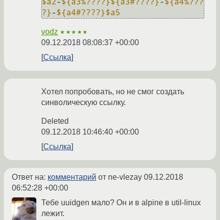
$a2
-
${a3%????}
${a3#????}
-
${a4%???
?}
-
${a4#????}
$a5
vodz
★★★★★
09.12.2018 08:08:37 +00:00
Ссылка
Хотел попробовать, но не смог создать
синволическую ссылку.
Deleted
09.12.2018 10:46:40 +00:00
Ссылка
Ответ на:
комментарий
от ne-vlezay
09.12.2018
06:52:28 +00:00
Тебе uuidgen мало? Он и в alpine в util-linux
лежит.