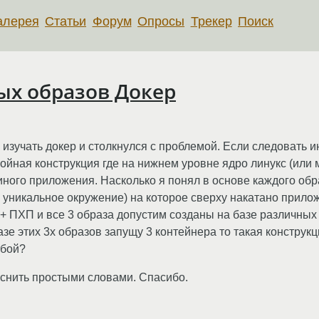
алерея
Статьи
Форум
Опросы
Трекер
Поиск
ых образов Докер
 изучать докер и столкнулся с проблемой. Если следовать 
ойная конструкция где на нижнем уровне ядро линукс (или 
иного приложения. Насколько я понял в основе каждого обра
 уникальное окружение) на которое сверху накатано прилож
 ПХП и все 3 образа допустим созданы на базе различных
базе этих 3х образов запущу 3 контейнера то такая констру
обой?
снить простыми словами. Спасибо.