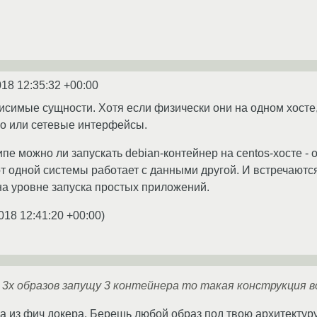
018 12:35:32 +00:00
висимые сущности. Хотя если физически они на одном хост
во или сетевые интерфейсы.
пе можно ли запускать debian-контейнер на centos-хосте - 
от одной системы работает с данными другой. И встречаются
а уровне запуска простых приложений.
018 12:41:20 +00:00
)
х 3х образов запущу 3 контейнера то такая конструкция
на из фич докера. Берешь любой образ под твою архитектур