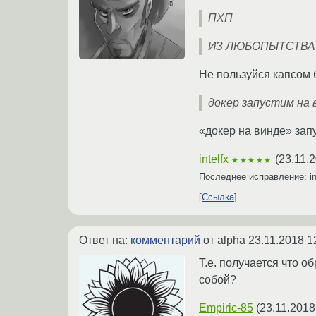
ПХП
ИЗ ЛЮБОПЫТСТВА
Не пользуйся капсом 
докер запустим на 
«докер на винде» зап
intelfx
(
23.11.
★★★★★
Последнее исправление: in
Ссылка
Ответ на:
комментарий
от alpha
23.11.2018 1
Т.е. получается что 
собой?
Empiric-85
(
23.11.2018