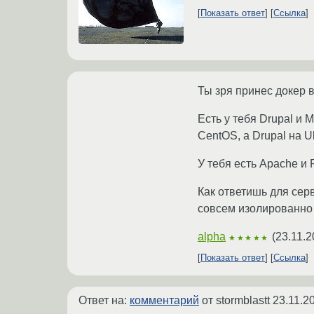
Показать ответ
Ссылка
Ты зря принес докер в
Есть у тебя Drupal и
CentOS, а Drupal на U
У тебя есть Apache и
Как ответишь для сер
совсем изолированно 
alpha
(
23.11.2
★★★★★
Показать ответ
Ссылка
Ответ на:
комментарий
от stormblastt
23.11.2