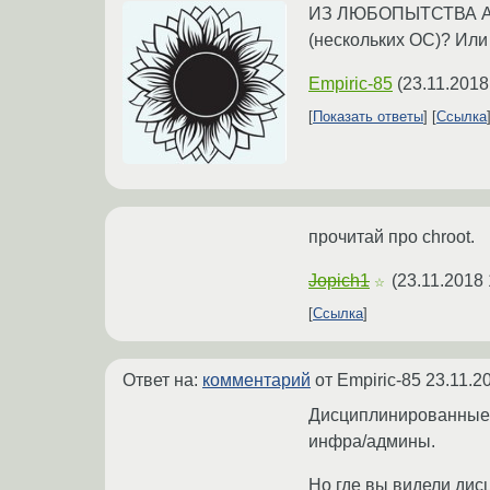
ИЗ ЛЮБОПЫТСТВА А у 
(нескольких ОС)? Или
Empiric-85
(
23.11.2018
Показать ответы
Ссылка
прочитай про chroot.
Jopich1
(
23.11.2018 
☆
Ссылка
Ответ на:
комментарий
от Empiric-85
23.11.2
Дисциплинированные 
инфра/админы.
Но где вы видели дис