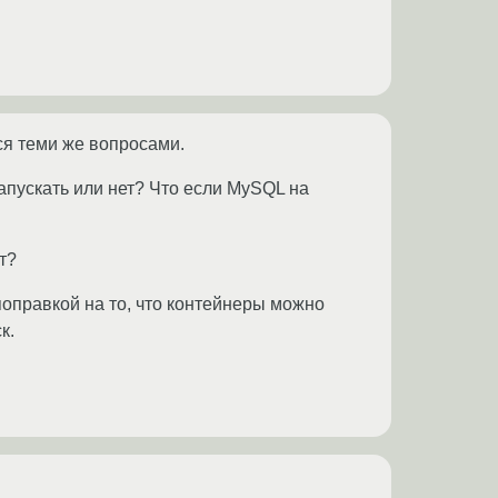
йся теми же вопросами.
апускать или нет? Что еcли MySQL на
т?
поправкой на то, что контейнеры можно
к.