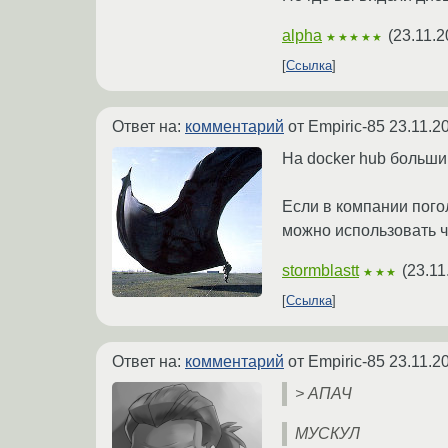
alpha
(
23.11.2
★★★★★
Ссылка
Ответ на:
комментарий
от Empiric-85
23.11.2
На docker hub большин
Если в компании погол
можно использовать ч
stormblastt
(
23.11
★★★
Ссылка
Ответ на:
комментарий
от Empiric-85
23.11.2
> АПАЧ
МУСКУЛ