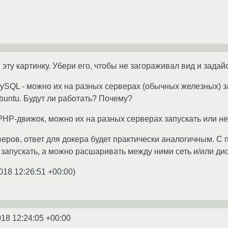
 эту картинку. Убери его, чтобы не загораживал вид и зада
 MySQL - можно их на разных серверах (обычных железных) з
buntu. Будут ли работать? Почему?
 PHP-движок, можно их на разных серверах запускать или не
веров, ответ для докера будет практически аналогичным. С 
запускать, а можно расшаривать между ними сеть и/или дис
018 12:26:51 +00:00
)
018 12:24:05 +00:00