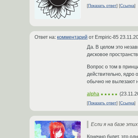
Показать ответ
Ссылка
Ответ на:
комментарий
от Empiric-85
23.11.2
Да. В целом это неза
дисковое пространст
Вопрос о том в принци
действительно, ядро 
обычно не вылезают н
alpha
(
23.11.2
★★★★★
Показать ответ
Ссылка
Если я на базе эти
Конечно будет, это од