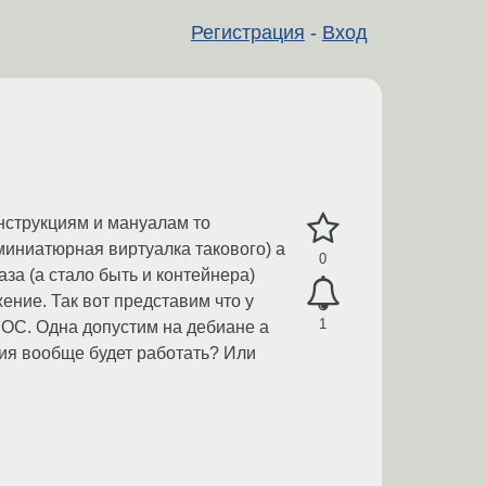
Регистрация
-
Вход
инструкциям и мануалам то
миниатюрная виртуалка такового) а
0
за (а стало быть и контейнера)
ение. Так вот представим что у
1
 ОС. Одна допустим на дебиане а
кция вообще будет работать? Или