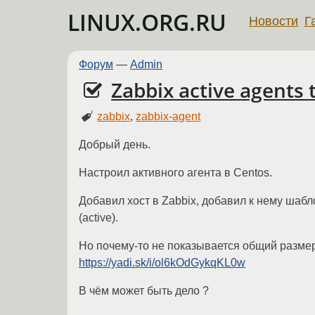
LINUX.ORG.RU
Новости
Г
Форум
—
Admin
Zabbix active agents t
zabbix
,
zabbix-agent
Добрый день.
Настроил активного агента в Centos.
Добавил хост в Zabbix, добавил к нему шабл
(active).
Но почему-то не показывается общий размер
https://yadi.sk/i/ol6kOdGykqKL0w
В чём может быть дело ?