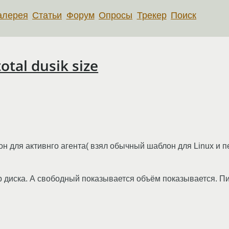
алерея
Статьи
Форум
Опросы
Трекер
Поиск
otal dusik size
он для активнго агента( взял обычный шаблон для Linux и п
 диска. А свободный показывается объём показывается. Пи