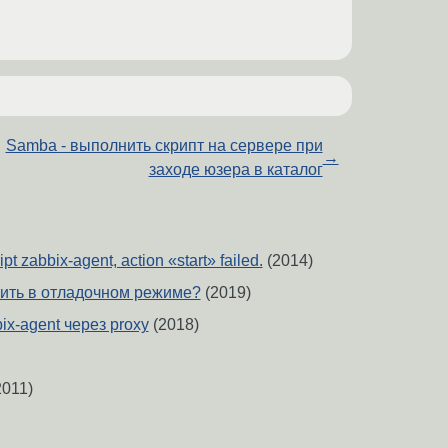
Samba - выполнить скрипт на сервере при
→
заходе юзера в каталог
ript zabbix-agent, action «start» failed.
(2014)
тить в отладочном режиме?
(2019)
x-agent через proxy
(2018)
011)