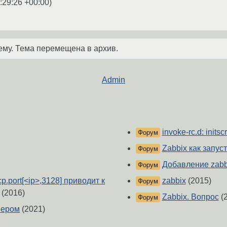
:29:26 +00:00
)
ему. Тема перемещена в архив.
Admin
invoke-rc.d: initsc
Форум
Zabbix как запус
Форум
Добавление zabbi
Форум
p.port[<ip>,3128] приводит к
zabbix
(2015)
Форум
(2016)
Zabbix. Вопрос
(2
Форум
рвером
(2021)