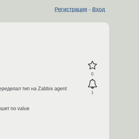
Регистрация
-
Вход
0
еределал тип на Zabbix agent
1
шет no value