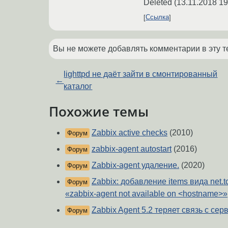
Deleted
(
13.11.2018 19
Ссылка
Вы не можете добавлять комментарии в эту т
lighttpd не даёт зайти в смонтированный
←
каталог
Похожие темы
Zabbix active checks
(2010)
Форум
zabbix-agent autostart
(2016)
Форум
Zabbix-agent удаление.
(2020)
Форум
Zabbix: добавление items вида net.tc
Форум
«zabbix-agent not available on <hostname>»
Zabbix Agent 5.2 теряет связь с се
Форум