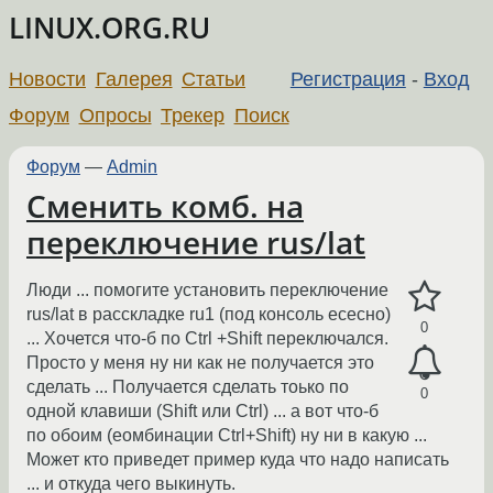
LINUX.ORG.RU
Новости
Галерея
Статьи
Регистрация
-
Вход
Форум
Опросы
Трекер
Поиск
Форум
—
Admin
Сменить комб. на
переключение rus/lat
Люди ... помогите установить переключение
rus/lat в расскладке ru1 (под консоль есесно)
0
... Хочется что-б по Ctrl +Shift переключался.
Просто у меня ну ни как не получается это
сделать ... Получается сделать тоько по
0
одной клавиши (Shift или Ctrl) ... а вот что-б
по обоим (еомбинации Ctrl+Shift) ну ни в какую ...
Может кто приведет пример куда что надо написать
... и откуда чего выкинуть.