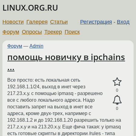
LINUX.ORG.RU
Новости
Галерея
Статьи
Регистрация
-
Вход
Форум
Опросы
Трекер
Поиск
Форум
—
Admin
помощь новичку в ipchains
...
Все просто: есть локальная сеть
192.168.1.1/24, выход в инет через
0
217.23.х.у. с помощью ipmasq - разрешено
все с любого локального адреса. Надо
поставить запрет на выход в инет все
0
адреса, кроме двух-трех, например с
192.168.1.2 и до 192.168.1.20 разрешить только на
217.z.х.у и на 213.20.х.у. Еще фича такая: у ipmasq
есть готовые скрипты в директории /rules - типа