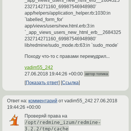
_app_views_users_new_html_erb__2684325
232714271160_69987546948980'
app/helpers/application_helper.rb:1030:in
`labelled_form_for'
app/views/users/new.html.erb:3:in
`_app_views_users_new_html_erb__2684325
232714271160_69987546948980'
lib/redmine/sudo_mode.rb:63:in `sudo_mode'
Походу что-то с правами перемудрил...
vadim55_242
27.06.2018 19:44:26 +00:00
автор топика
Показать ответ
Ссылка
Ответ на:
комментарий
от vadim55_242
27.06.2018
19:44:26 +00:00
Проверяй права на
/opt/redmine_izum/redmine-
3.2.2/tmp/cache