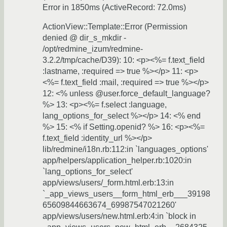
Error in 1850ms (ActiveRecord: 72.0ms)
ActionView::Template::Error (Permission
denied @ dir_s_mkdir -
/opt/redmine_izum/redmine-
3.2.2/tmp/cache/D39): 10: <p><%= f.text_field
:lastname, :required => true %></p> 11: <p>
<%= f.text_field :mail, :required => true %></p>
12: <% unless @user.force_default_language?
%> 13: <p><%= f.select :language,
lang_options_for_select %></p> 14: <% end
%> 15: <% if Setting.openid? %> 16: <p><%=
f.text_field :identity_url %></p>
lib/redmine/i18n.rb:112:in `languages_options'
app/helpers/application_helper.rb:1020:in
`lang_options_for_select'
app/views/users/_form.html.erb:13:in
`_app_views_users__form_html_erb___39198
65609844663674_69987547021260'
app/views/users/new.html.erb:4:in `block in