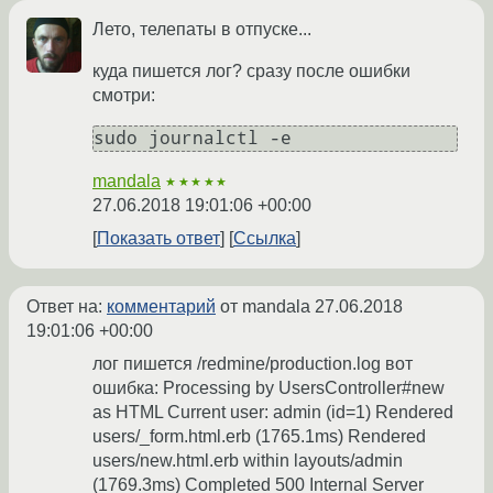
Лето, телепаты в отпуске...
куда пишется лог? сразу после ошибки
смотри:
mandala
★★★★★
27.06.2018 19:01:06 +00:00
Показать ответ
Ссылка
Ответ на:
комментарий
от mandala
27.06.2018
19:01:06 +00:00
лог пишется /redmine/production.log вот
ошибка: Processing by UsersController#new
as HTML Current user: admin (id=1) Rendered
users/_form.html.erb (1765.1ms) Rendered
users/new.html.erb within layouts/admin
(1769.3ms) Completed 500 Internal Server