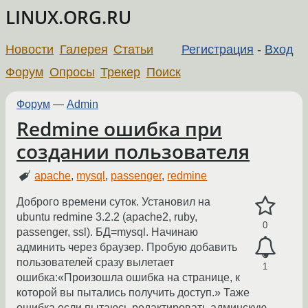
LINUX.ORG.RU
Новости
Галерея
Статьи
Регистрация
-
Вход
Форум
Опросы
Трекер
Поиск
Форум
—
Admin
Redmine ошибка при
создании пользователя
apache
,
mysql
,
passenger
,
redmine
Доброго времени суток. Установил на
ubuntu redmine 3.2.2 (apache2, ruby,
0
passenger, ssl). БД=mysql. Начинаю
админить через браузер. Пробую добавить
пользователей сразу вылетает
1
ошибка:«Произошла ошибка на странице, к
которой вы пытались получить доступ.» Таже
ошибка если пытаюсь редактировать админскую