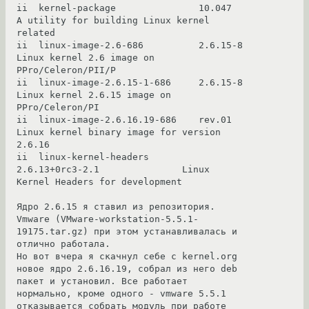
ii  kernel-package               10.047                        
A utility for building Linux kernel 
related

ii  linux-image-2.6-686          2.6.15-8                      
Linux kernel 2.6 image on 
PPro/Celeron/PII/P

ii  linux-image-2.6.15-1-686     2.6.15-8                      
Linux kernel 2.6.15 image on 
PPro/Celeron/PI

ii  linux-image-2.6.16.19-686    rev.01                        
Linux kernel binary image for version 
2.6.16

ii  linux-kernel-headers         
2.6.13+0rc3-2.1               Linux 
Kernel Headers for development

Ядро 2.6.15 я ставил из репозитория. 
Vmware (VMware-workstation-5.5.1-
19175.tar.gz) при этом устанавливалась и 
отлично работала.

Но вот вчера я скачнул себе с kernel.org 
новое ядро 2.6.16.19, собрал из него deb 
пакет и установил. Все работает 
нормально, кроме одного - vmware 5.5.1 
отказывается собрать модуль при работе 