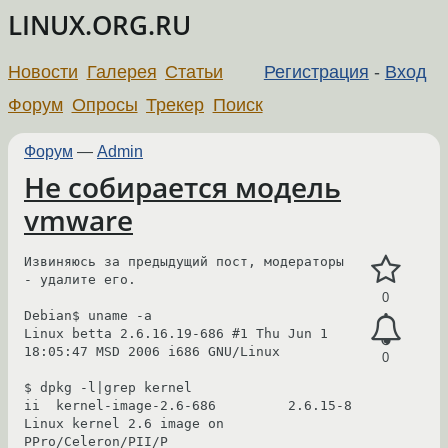
LINUX.ORG.RU
Новости
Галерея
Статьи
Регистрация
-
Вход
Форум
Опросы
Трекер
Поиск
Форум
—
Admin
Не собирается модель
vmware
Извиняюсь за предыдущий пост, модераторы 
- удалите его.

0
Debian$ uname -a

Linux betta 2.6.16.19-686 #1 Thu Jun 1 
18:05:47 MSD 2006 i686 GNU/Linux

0
$ dpkg -l|grep kernel

ii  kernel-image-2.6-686         2.6.15-8                      
Linux kernel 2.6 image on 
PPro/Celeron/PII/P
