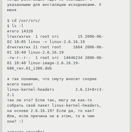
указанными для инсталяции исходниками. У 
меня

$ cd /usr/src/

$ ls -l

итого 14320

lrwxrwxrwx  1 root src        15 2006-06-
02 18:05 linux -> linux-2.6.16.19

drwxrwxrwx 21 root root     1664 2006-06-
01 18:40 linux-2.6.16.19

-rw-r--r--  1 root src  14646234 2006-06-
01 18:40 linux-image-2.6.16.19-
686_rev.01_i386.deb

я так понимаю, что смуту вносит скорее 
всего пакет

linux-kernel-headers         2.6.13+0rc3-
2.1

так ли это? Если так, могу ли как-то 
собрать свой пакет linux-kernel-headers, 
на основе 2.6.16.19? Если да, то как? 
Или, если причина не в этом, то в чем 
она? :)

заранее спасибо! 