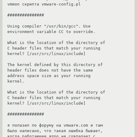
vmmon скрипта vmware-config.pl

###############

Using compiler "/usr/bin/gcc". Use 
environment variable CC to override.

What is the location of the directory of 
C header files that match your running

kernel? [/usr/src/linux/include]

The kernel defined by this directory of 
header files does not have the same

address space size as your running 
kernel.

What is the location of the directory of 
C header files that match your running

kernel? [/usr/src/linux/include]

###############

я полазил по форуму на vmware.com и там 
было написано, что такая ошибка бывает, 
когда работающее ядро не совпадает с 