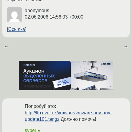
anonymous
02.06.2006 14:56:03 +00:00
Ссылка
←
→
Попробуй это:
http://ftp.cvut.cz/vmware/vmware-any-any-
update101.tar.gz
Должно помочь!
syber
★