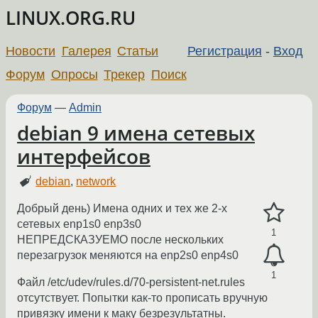
LINUX.ORG.RU
Новости
Галерея
Статьи
Регистрация
-
Вход
Форум
Опросы
Трекер
Поиск
Форум
—
Admin
debian 9 имена сетевых
интерфейсов
debian
,
network
Добрый день) Имена одних и тех же 2-х
сетевых enp1s0 enp3s0
1
НЕПРЕДСКАЗУЕМО после нескольких
перезагрузок меняются на enp2s0 enp4s0
1
Файл /etc/udev/rules.d/70-persistent-net.rules
отсутствует. Попытки как-то прописать вручную
привязку имени к маку безрезультатны.