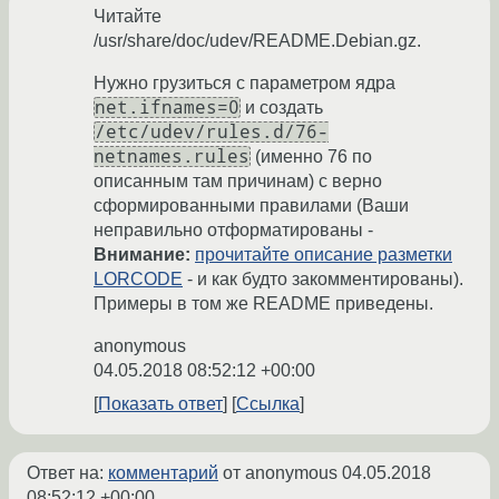
Читайте
/usr/share/doc/udev/README.Debian.gz.
Нужно грузиться с параметром ядра
net.ifnames=0
и создать
/etc/udev/rules.d/76-
netnames.rules
(именно 76 по
описанным там причинам) с верно
сформированными правилами (Ваши
неправильно отформатированы -
Внимание:
прочитайте описание разметки
LORCODE
- и как будто закомментированы).
Примеры в том же README приведены.
anonymous
04.05.2018 08:52:12 +00:00
Показать ответ
Ссылка
Ответ на:
комментарий
от anonymous
04.05.2018
08:52:12 +00:00