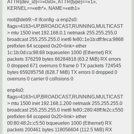
ATTR{dev_id}==«0x0», ATTR{type}==«1»,
KERNEL==«eth*», NAME=«eth1»
root@deb9:~# ifconfig -a enp2s0:
flags=4163<UP,BROADCAST,RUNNING,MULTICAST
> mtu 1500 inet 192.168.0.1 netmask 255.255.255.0
broadcast 255.255.255.0 inet6 fe80::1e1b:dff:feca:9868
prefixlen 64 scopeid 0x20<link> ether
1c:1b:0d:ca:98:68 txqueuelen 1000 (Ethernet) RX
packets 376259 bytes 66284818 (63.2 MiB) RX errors
0 dropped 671 overruns 0 frame 0 TX packets 724545
bytes 659285758 (628.7 MiB) TX errors 0 dropped 0
overruns 0 carrier 0 collisions 0
enp4s0:
flags=4163<UP,BROADCAST,RUNNING,MULTICAST
> mtu 1500 inet 192.168.1.200 netmask 255.255.255.0
broadcast 255.255.255.0 inet6 fe80::280:48ff:fe2c:c550
prefixlen 64 scopeid 0x20<link> ether
00:80:48:2c:c5:50 txqueuelen 1000 (Ethernet) RX
packets 200461 bytes 118056604 (112.5 MiB) RX