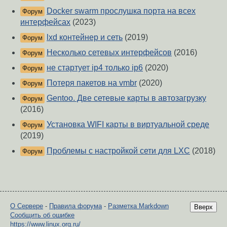
Docker swarm прослушка порта на всех
Форум
интерфейсах
(2023)
lxd контейнер и сеть
(2019)
Форум
Несколько сетевых интерфейсов
(2016)
Форум
не стартует ip4 только ip6
(2020)
Форум
Потеря пакетов на vmbr
(2020)
Форум
Gentoo. Две сетевые карты в автозагрузку
Форум
(2016)
Установка WIFI карты в виртуальной среде
Форум
(2019)
Проблемы с настройкой сети для LXC
(2018)
Форум
О Сервере
-
Правила форума
-
Разметка Markdown
Вверх
Сообщить об ошибке
https://www.linux.org.ru/