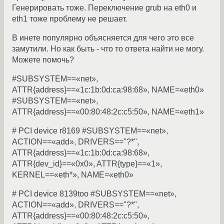
Генерировать тоже. Переключение grub на eth0 и
eth1 тоже проблему не решает.
В инете популярно объясняется для чего это все
замутили. Но как быть - что то ответа найти не могу.
Можете помочь?
#SUBSYSTEM==«net»,
ATTR{address}==«1c:1b:0d:ca:98:68», NAME=«eth0»
#SUBSYSTEM==«net»,
ATTR{address}==«00:80:48:2c:c5:50», NAME=«eth1»
# PCI device r8169 #SUBSYSTEM==«net»,
ACTION==«add», DRIVERS=="?*",
ATTR{address}==«1c:1b:0d:ca:98:68»,
ATTR{dev_id}==«0x0», ATTR{type}==«1»,
KERNEL==«eth*», NAME=«eth0»
# PCI device 8139too #SUBSYSTEM==«net»,
ACTION==«add», DRIVERS=="?*",
ATTR{address}==«00:80:48:2c:c5:50»,