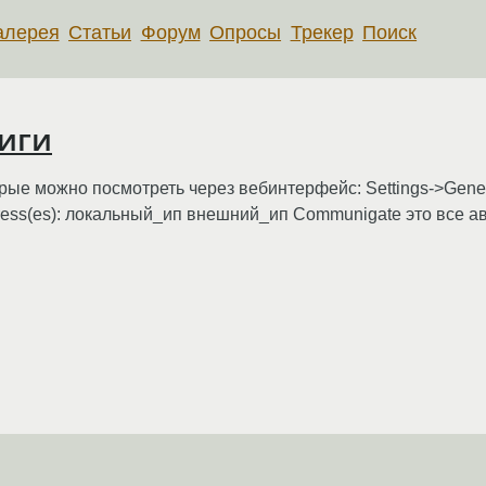
алерея
Статьи
Форум
Опросы
Трекер
Поиск
иги
рые можно посмотреть через вебинтерфейс: Settings->Gener
ress(es): локальный_ип внешний_ип Communigate это все ав