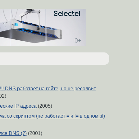
! DNS работает на гейте, но не ресолвит
02)
ские IP адреса
(2005)
ма со скриптом (не работает = и != в одном :if)
лся DNS (?)
(2001)