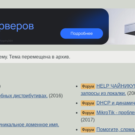
ему. Тема перемещена в архив.
)
HELP ЧАЙНИКУ!!!
Форум
запросы из локалки.
(20
обных дистрибутивах.
(2016)
DHCP и динамиче
Форум
MikroTik - пробле
Форум
(2017)
 уникальное доменное имя.
Помогите, слома
Форум