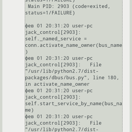
 Main PID: 2903 (code=exited, 
status=1/FAILURE)

фев 01 20:31:20 user-pc 
jack_control[2903]:     
self._named_service = 
conn.activate_name_owner(bus_name
)

фев 01 20:31:20 user-pc 
jack_control[2903]:   File 
"/usr/lib/python2.7/dist-
packages/dbus/bus.py", line 180, 
in activate_name_owner

фев 01 20:31:20 user-pc 
jack_control[2903]:     
self.start_service_by_name(bus_na
me)

фев 01 20:31:20 user-pc 
jack_control[2903]:   File 
"/usr/lib/python2.7/dist-