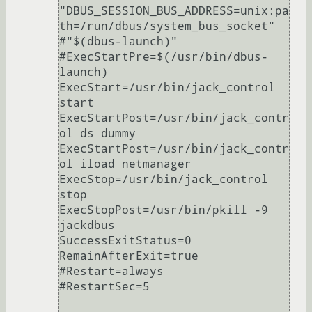
"DBUS_SESSION_BUS_ADDRESS=unix:pa
th=/run/dbus/system_bus_socket"

#"$(dbus-launch)"

#ExecStartPre=$(/usr/bin/dbus-
launch)

ExecStart=/usr/bin/jack_control 
start

ExecStartPost=/usr/bin/jack_contr
ol ds dummy

ExecStartPost=/usr/bin/jack_contr
ol iload netmanager

ExecStop=/usr/bin/jack_control 
stop

ExecStopPost=/usr/bin/pkill -9 
jackdbus

SuccessExitStatus=0

RemainAfterExit=true

#Restart=always

#RestartSec=5
