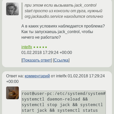
при этом если вызывать jack_control
start просто из консоли от руга, нужный
org.jackaudio.service находится отлично
А в каких условиях наблюдается проблема?
Как ты запускаешь jack_control, чтобы
ничего не работало?
intelfx
★★★★★
01.02.2018 17:29:24 +00:00
Показать ответ
Ссылка
Ответ на:
комментарий
от intelfx
01.02.2018 17:29:24
+00:00
root@user-pc:/etc/systemd/system# 
systemctl daemon-reload && 
systemctl stop jack && systemctl 
start jack && systemctl status 