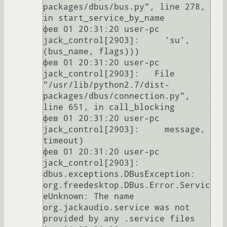
packages/dbus/bus.py", line 278, 
in start_service_by_name

фев 01 20:31:20 user-pc 
jack_control[2903]:     'su', 
(bus_name, flags)))

фев 01 20:31:20 user-pc 
jack_control[2903]:   File 
"/usr/lib/python2.7/dist-
packages/dbus/connection.py", 
line 651, in call_blocking

фев 01 20:31:20 user-pc 
jack_control[2903]:     message, 
timeout)

фев 01 20:31:20 user-pc 
jack_control[2903]: 
dbus.exceptions.DBusException: 
org.freedesktop.DBus.Error.Servic
eUnknown: The name 
org.jackaudio.service was not 
provided by any .service files
