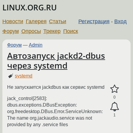
LINUX.ORG.RU
Новости
Галерея
Статьи
Регистрация
-
Вход
Форум
Опросы
Трекер
Поиск
Форум
—
Admin
Автозапуск jackd2-dbus
через systemd
systemd
Не запускается jackdbus как сервис systemd
0
jack_control[2583]:
dbus.exceptions.DBusException:
org.freedesktop.DBus.Error.ServiceUnknown:
1
The name org.jackaudio.service was not
provided by any .service files