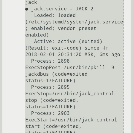
jack

● jack.service - JACK 2

   Loaded: loaded 
(/etc/systemd/system/jack.service
; enabled; vendor preset: 
enabled)

   Active: active (exited) 
(Result: exit-code) since Чт 
2018-02-01 20:31:20 MSK; 6ms ago

  Process: 2898 
ExecStopPost=/usr/bin/pkill -9 
jackdbus (code=exited, 
status=1/FAILURE)

  Process: 2895 
ExecStop=/usr/bin/jack_control 
stop (code=exited, 
status=1/FAILURE)

  Process: 2903 
ExecStart=/usr/bin/jack_control 
start (code=exited, 
status=1/FAILURE)
