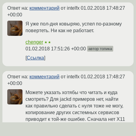
Ответ на:
комментарий
от intelfx
01.02.2018 17:48:27
+00:00
Я уже пол-дня ковыряю, успел по-разному
повертеть. Ни как не работает.
chenger
★★
01.02.2018 17:51:26 +00:00
автор топика
Ссылка
Ответ на:
комментарий
от intelfx
01.02.2018 17:48:27
+00:00
Можете указать хотябы что читать и куда
смотреть? Для jackd примеров нет, найти
как правильно сделать с нуля тоже не могу,
копирование других системных сервисов
приводит к той-же ошибке. Сначала нет Х11
после обозначения дисплея, не верный
протоко, после указания