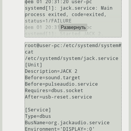
фев 01 20:31:20 user-pc 
systemd[1]: jack.service: Main 
process exited, code=exited, 
status=1/FAILURE

фев 01 20:31:20 user-pc 
Развернуть
root@user-pc:/etc/systemd/system# 
cat 
/etc/systemd/system/jack.service

[Unit]

Description=JACK 2

Before=sound.target

Before=pulseaudio.service

Requires=dbus.socket

After=usb-reset.service

[Service]

Type=dbus

BusName=org.jackaudio.service

Environment='DISPLAY=:0' 