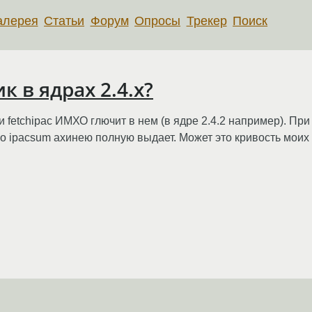
алерея
Статьи
Форум
Опросы
Трекер
Поиск
к в ядрах 2.4.х?
 fetchipac ИМХО глючит в нем (в ядре 2.4.2 например). Пр
 ipacsum ахинею полную выдает. Может это кривость моих р