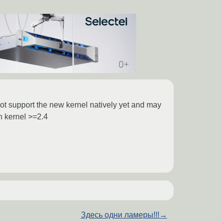
 not support the new kernel natively yet and may
in kernel >=2.4
Здесь одни ламеры!!!
→