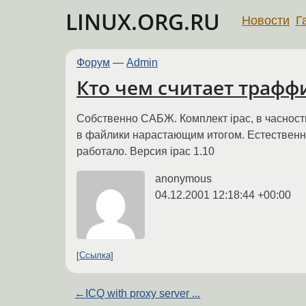
LINUX.ORG.RU
Новости
Г
Форум
—
Admin
Кто чем считает траффи
Собственно САБЖ. Комплект ipac, в часности
в файлики нарастающим итогом. Естественно
работало. Версия ipac 1.10
anonymous
04.12.2001 12:18:44 +00:00
Ссылка
←
ICQ with proxy server ...