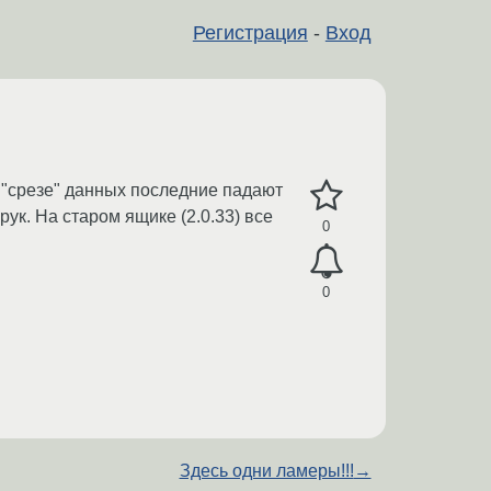
Регистрация
-
Вход
и "срезе" данных последние падают
ук. На старом ящике (2.0.33) все
0
0
Здесь одни ламеры!!!
→