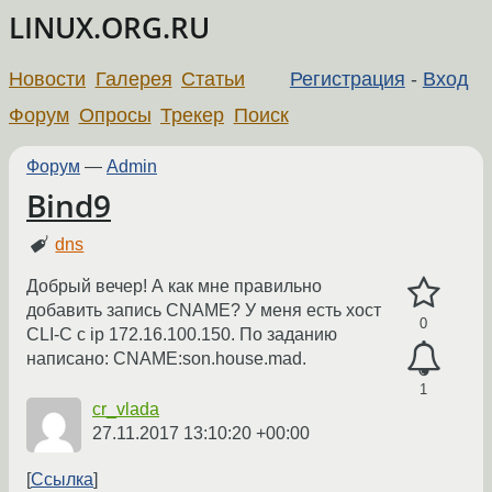
LINUX.ORG.RU
Новости
Галерея
Статьи
Регистрация
-
Вход
Форум
Опросы
Трекер
Поиск
Форум
—
Admin
Bind9
dns
Добрый вечер! А как мне правильно
добавить запись CNAME? У меня есть хост
0
CLI-C c ip 172.16.100.150. По заданию
написано: CNAME:son.house.mad.
1
cr_vlada
27.11.2017 13:10:20 +00:00
Ссылка