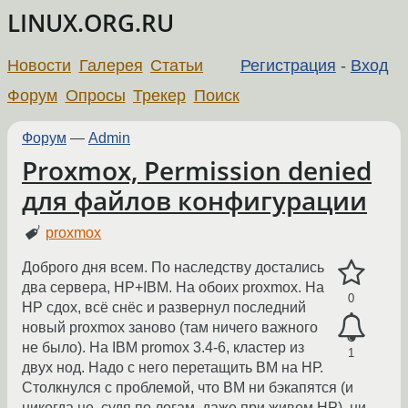
LINUX.ORG.RU
Новости
Галерея
Статьи
Регистрация
-
Вход
Форум
Опросы
Трекер
Поиск
Форум
—
Admin
Proxmox, Permission denied
для файлов конфигурации
proxmox
Доброго дня всем. По наследству достались
два сервера, HP+IBM. На обоих proxmox. На
0
НР сдох, всё снёс и развернул последний
новый proxmox заново (там ничего важного
не было). На IBM promox 3.4-6, кластер из
1
двух нод. Надо с него перетащить ВМ на НР.
Столкнулся с проблемой, что ВМ ни бэкапятся (и
никогда не, судя по логам, даже при живом НР), ни