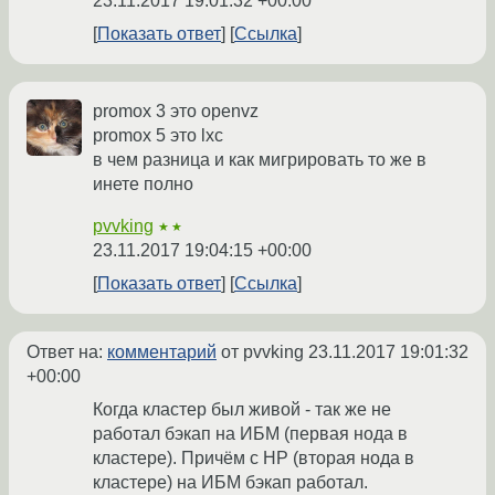
23.11.2017 19:01:32 +00:00
Показать ответ
Ссылка
promox 3 это openvz
promox 5 это lxc
в чем разница и как мигрировать то же в
инете полно
pvvking
★★
23.11.2017 19:04:15 +00:00
Показать ответ
Ссылка
Ответ на:
комментарий
от pvvking
23.11.2017 19:01:32
+00:00
Когда кластер был живой - так же не
работал бэкап на ИБМ (первая нода в
кластере). Причём с НР (вторая нода в
кластере) на ИБМ бэкап работал.