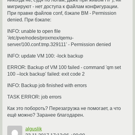
мигрируют - нет доступа к файлам конфигурации.
При правке файлов conf, бэкапе ВМ - Permission
denied. При бэкапе:
INFO: unable to open file
'/etc/pve/nodes/proxmox/qemu-
server/100.conf.tmp.329111' - Permission denied
INFO: update VM 100: -lock backup
ERROR: Backup of VM 100 failed - command 'qm set
100 --lock backup' failed: exit code 2
INFO: Backup job finished with errors
TASK ERROR: job errors
Как это побороть? Перезагрузка не помогает, а что
ещё можно? Заранее благодарен.
alguslik