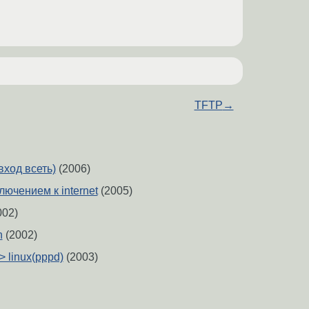
TFTP
→
вход всеть)
(2006)
ючением к internet
(2005)
002)
n
(2002)
> linux(pppd)
(2003)