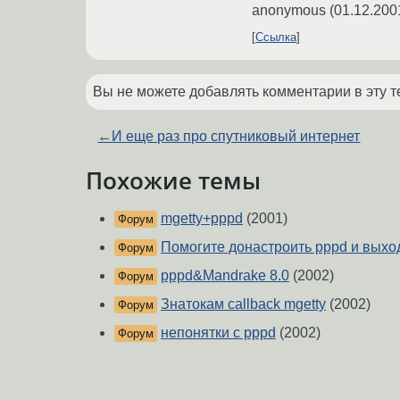
anonymous
(
01.12.200
Ссылка
Вы не можете добавлять комментарии в эту т
←
И еще раз про спутниковый интернет
Похожие темы
mgetty+pppd
(2001)
Форум
Помогите донастроить pppd и выхо
Форум
pppd&Mandrake 8.0
(2002)
Форум
Знатокам callback mgetty
(2002)
Форум
непонятки с pppd
(2002)
Форум