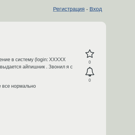
Регистрация
-
Вход
ение в систему (login: XXXXX
0
 выдается айпишник . Звонил я с
0
де все нормально