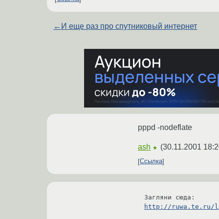
←
И еще раз про спутниковый интернет
pppd -nodeflate
ash
(
30.11.2001 18:2
★
Ссылка
http://ruwa.te.ru/l