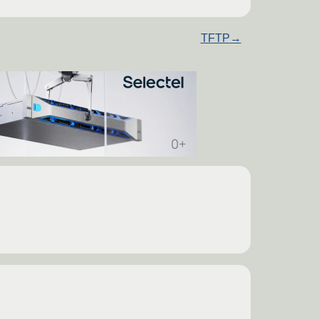
TFTP
→