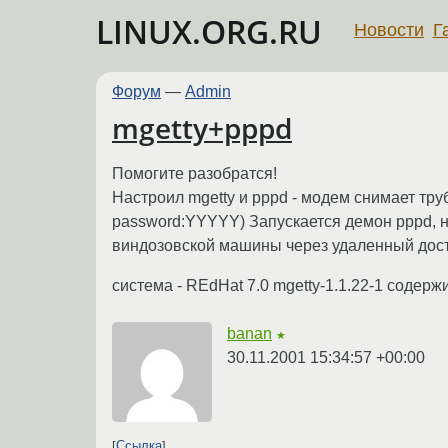
LINUX.ORG.RU
Новости
Г
Форум
—
Admin
mgetty+pppd
Помогите разобратся!
Настроил mgetty и pppd - модем снимает тр
password:YYYYY) Запускается демон pppd, н
виндозовской машины через удаленный дост
система - REdHat 7.0 mgetty-1.1.22-1 содерж
banan
★
30.11.2001 15:34:57 +00:00
Ссылка