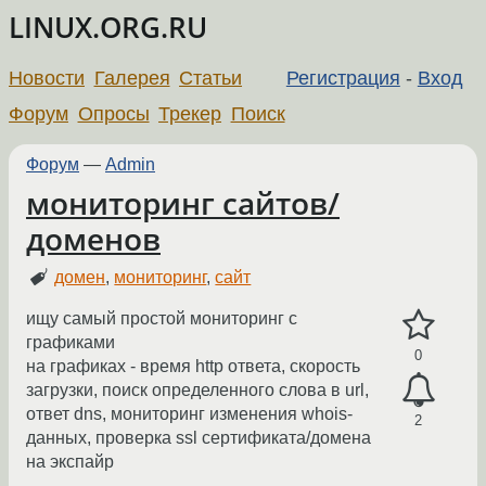
LINUX.ORG.RU
Новости
Галерея
Статьи
Регистрация
-
Вход
Форум
Опросы
Трекер
Поиск
Форум
—
Admin
мониторинг сайтов/
доменов
домен
,
мониторинг
,
сайт
ищу самый простой мониторинг с
графиками
0
на графиках - время http ответа, скорость
загрузки, поиск определенного слова в url,
ответ dns, мониторинг изменения whois-
2
данных, проверка ssl сертификата/домена
на экспайр