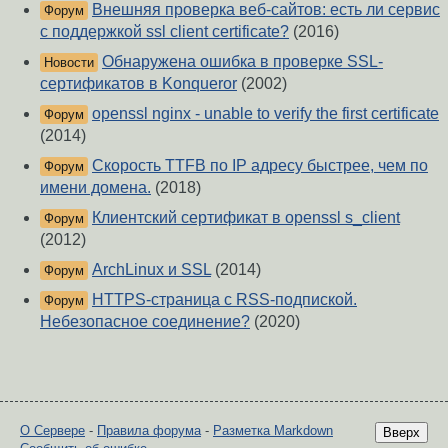
Внешняя проверка веб-сайтов: есть ли сервис
Форум
с поддержкой ssl client certificate?
(2016)
Обнаружена ошибка в проверке SSL-
Новости
сертификатов в Konqueror
(2002)
openssl nginx - unable to verify the first certificate
Форум
(2014)
Скорость TTFB по IP адресу быстрее, чем по
Форум
имени домена.
(2018)
Клиентский сертификат в openssl s_client
Форум
(2012)
ArchLinux и SSL
(2014)
Форум
HTTPS‐страница с RSS‐подпиской.
Форум
Небезопасное соединение?
(2020)
О Сервере
-
Правила форума
-
Разметка Markdown
Вверх