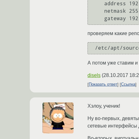
    address 192.168.1.35

    netmask 255.255.255.0

проверяем какие реп
А потом уже ставим и
disels
(
28.10.2017 18:2
Показать ответ
Ссылка
Хэлоу, ученик!
Ну во-первых, девяты
сетевые интерфейсы 
Во-вторых, виртуальн