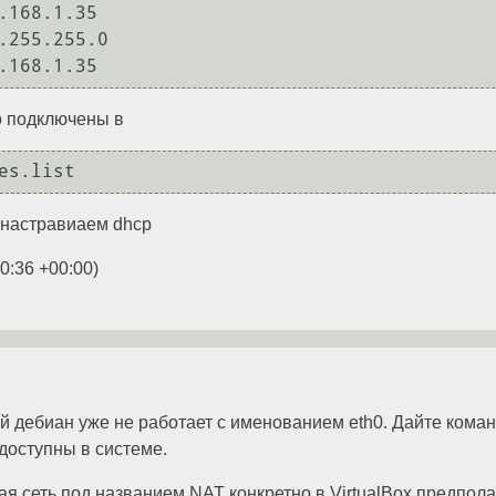
о подключены в
 настравиаем dhcp
0:36 +00:00
)
й дебиан уже не работает с именованием eth0. Дайте кома
доступны в системе.
ая сеть под названием NAT конкретно в VirtualBox предпола