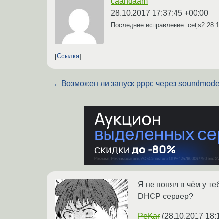
caandaam
28.10.2017 17:37:45 +00:00
Последнее исправление: cetjs2
28.1
Ссылка
←
Возможен ли запуск pppd через soundmod
Я не понял в чём у т
DHCP сервер?
PeKar
(
28.10.2017 18: