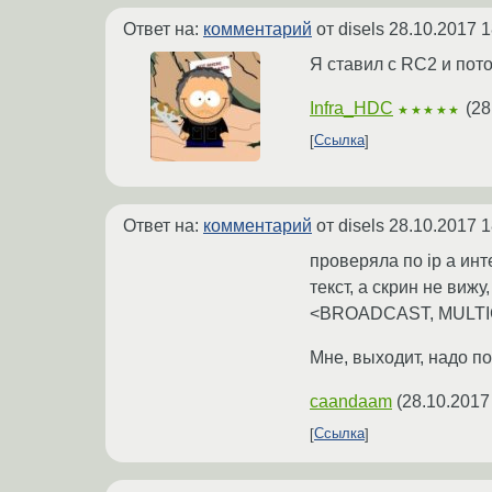
Ответ на:
комментарий
от disels
28.10.2017 1
Я ставил с RC2 и пото
Infra_HDC
(
28
★★★★★
Ссылка
Ответ на:
комментарий
от disels
28.10.2017 1
проверяла по ip a инт
текст, а скрин не вижу
<BROADCAST, MULTICAST>
Мне, выходит, надо п
caandaam
(
28.10.2017
Ссылка