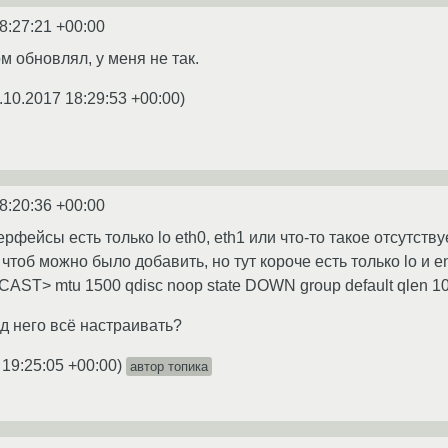
8:27:21 +00:00
м обновлял, у меня не так.
.10.2017 18:29:53 +00:00
)
8:20:36 +00:00
ерфейсы есть только lo eth0, eth1 или что-то такое отсутств
, чтоб можно было добавить, но тут короче есть только lo и e
 mtu 1500 qdisc noop state DOWN group default qlen 1000 link/e
од него всё настраивать?
 19:25:05 +00:00
)
автор топика