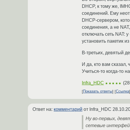
DHCP, к тому же, IMH
соединений. Ему неот
DHCP-сервером, котор
соединения, а не NAT,
отключать сеть NAT: 
установить пакетик из
В-третьих, девятый де
И да, кто вам сказал,
Учиться-то когда-то н
Infra_HDC
(
28
★★★★★
Показать ответы
Ссылка
Ответ на:
комментарий
от Infra_HDC
28.10.2
Ну во-первых, девя
сетевые интерфейс