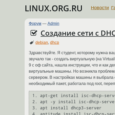
LINUX.ORG.RU
Новости
Г
Форум
—
Admin
Создание сети с DH
debian
,
dhcp
Здравствуйте. Я студент, которому нужна ва
звучало так - создать виртуальную (на Virt
9 с оф сайта, нашла инструкции, что и как де
виртуальные машины. Но возникла проблема, 
сервером. В настройках машины я выбрала 
необходимый пакет, работала под root, пер
1. apt-get install isc-dhcp-serve
2. apt -y install isc-dhcp-server
3. apt install dhcp3-server
