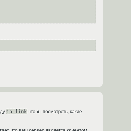
ip link
нду
чтобы посмотреть, какие
гает, что ваш сервер является клиентом