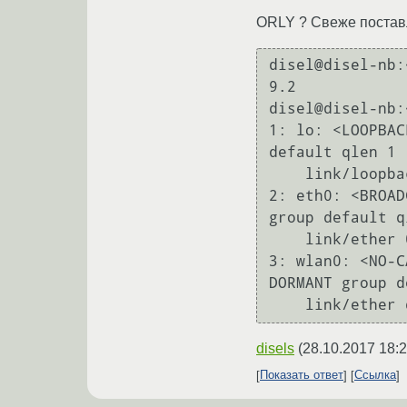
ORLY ? Свеже поста
disel@disel-nb:
9.2                                                                                                                                                                                                          

disel@disel-nb:~$ ip link                                                                                                    
1: lo: <LOOPBAC
default qlen 1

    link/loopback 00:00:00:00:00:00 brd 00:00:00:00:00:00

2: eth0: <BROAD
group default q
    link/ether 00:15:c5:bf:2e:66 brd ff:ff:ff:ff:ff:ff

3: wlan0: <NO-C
DORMANT group d
disels
(
28.10.2017 18:2
Показать ответ
Ссылка