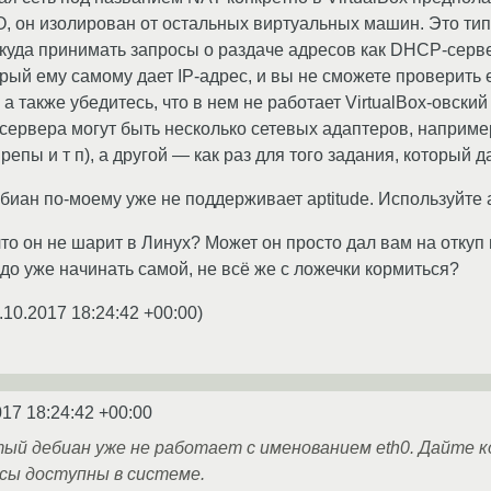
O, он изолирован от остальных виртуальных машин. Это ти
куда принимать запросы о раздаче адресов как DHCP-серверу
ый ему самому дает IP-адрес, и вы не сможете проверить е
 а также убедитесь, что в нем не работает VirtualBox-овск
у сервера могут быть несколько сетевых адаптеров, наприм
 репы и т п), а другой — как раз для того задания, который 
биан по-моему уже не поддерживает aptitude. Используйте ap
 что он не шарит в Линух? Может он просто дал вам на отку
адо уже начинать самой, не всё же с ложечки кормиться?
.10.2017 18:24:42 +00:00
)
017 18:24:42 +00:00
тый дебиан уже не работает с именованием eth0. Дайте к
ы доступны в системе.