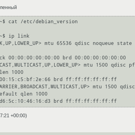
вленный
~$ cat /etc/debian_version 

                                                                                

K,UP,LOWER_UP> mtu 65536 qdisc noqueue state 
CAST,MULTICAST,UP,LOWER_UP> mtu 1500 qdisc pf
len 1000

ARRIER,BROADCAST,MULTICAST,UP> mtu 1500 qdisc
efault qlen 1000

7:21 +00:00
)