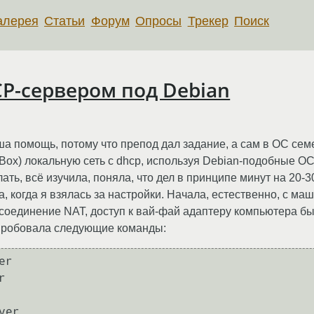
алерея
Статьи
Форум
Опросы
Трекер
Поиск
CP-сервером под Debian
ша помощь, потому что препод дал задание, а сам в ОС сем
ualBox) локальную сеть с dhcp, используя Debian-подобные 
лать, всё изучила, поняла, что дел в принципе минут на 20-3
когда я взялась за настройки. Начала, естественно, с маш
соединение NAT, доступ к вай-фай адаптеру компьютера бы
епробовала следующие команды:
r


