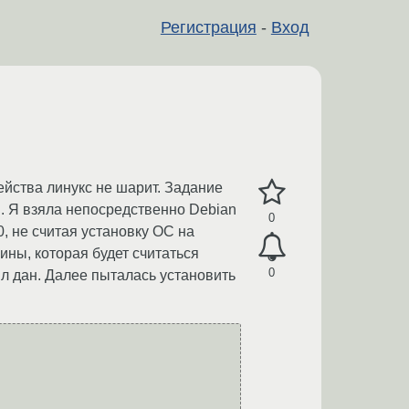
Регистрация
-
Вход
ейства линукс не шарит. Задание
ОС. Я взяла непосредственно Debian
0
0, не считая установку ОС на
ины, которая будет считаться
0
л дан. Далее пыталась установить