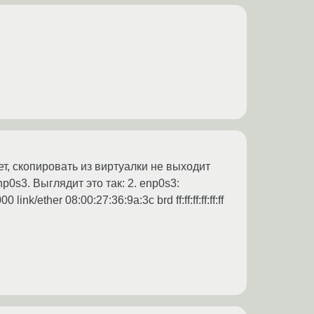
ует, скопировать из виртуалки не выходит
np0s3. Выглядит это так: 2. enp0s3:
ther 08:00:27:36:9a:3c brd ff:ff:ff:ff:ff:ff