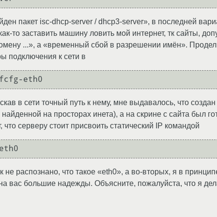
ен пакет isc-dhcp-server / dhcp3-server», в последней вар
как-то заставить машину ловить мой интернет, тк сайты, доп
омену ...», а «временный сбой в разрешении имён». Проде
ы подключения к сети в
кав в сети точный путь к нему, мне выдавалось, что созда
и, найденной на просторах инета), а на скрине с сайта был 
, что серверу стоит присвоить статический IP командой
тк не распознано, что такое «eth0», а во-вторых, я в принци
я на вас большие надежды. Объясните, пожалуйста, что я дела