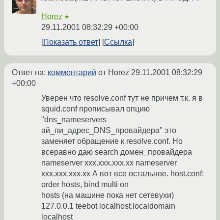
Horez
★
29.11.2001 08:32:29 +00:00
Показать ответ
Ссылка
Ответ на:
комментарий
от Horez
29.11.2001 08:32:29
+00:00
Уверен что resolve.conf тут не причем т.к. я в
squid.conf прописывал опцию
"dns_nameservers
ай_пи_адрес_DNS_провайдера" это
заменяет обращение к resolve.conf. Но
всеравно даю search домен_провайдера
nameserver ххх.ххх.ххх.хх nameserver
ххх.ххх.ххх.хх А вот все остальное. host.conf:
order hosts, bind multi on
hosts (на машине пока нет сетевухи)
127.0.0.1 teebot localhost.localdomain
localhost