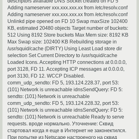
descriptors available DNS Socket created on FD 5
Adding nameserver ххх.ххх.ххх.хх from /etc/resolv.conf
Adding nameserver ххх.ххх.ххх.хх from /etc/resolv.conf
Unlinkd pipe opened on FD 10 Swap maxSize 102400
KB, estimated 20480 objects Target number of buckets:
512 Using 8192 Store buckets Max Mem size: 8192 KB
Max Swap size: 102400 KB Rebuilding storage in
/usr/squid/cache (DIRTY) Using Least Load store dir
selection Set Current Directory to /usr/squid/cache
Loaded Icons. Accepting HTTP connections at 0.0.0.0,
port 3128, FD 11. Accepting ICP messages at 0.0.0.0,
port 3130, FD 12. WCCP Disabled.
comm_udp_sendto: FD 5, 193.124.228.37, port 53:
(101) Network is unreachable idnsSendQuery: FD 5:
sendto: (101) Network is unreachable
comm_udp_sendto: FD 5, 193.124.228.32, port 53:
(101) Network is unreachable idnsSendQuery: FD 5:
sendto: (101) Network is unreachable Ready to serve
requests. вроде нормально. Уточнение: Сквид
стартовал когда я еще в Интернет не законектился.
При попытке из Netscape настроеного на сквид