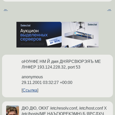
←
→
оНУНФЕ НМ Й дмя ДНЯРСВЮРЭЯЪ МЕ
ЛНФЕР 193.124.228.32, port 53
anonymous
29.11.2001 03:32:27 +00:00
Ссылка
ДЮ ДЮ, ОКХГ /etc/resolv.conf, /etc/host.conf Х
/etc/hosts(МЕ НАЪГЮРЕКЭМН) Б ЯРСДХЧ