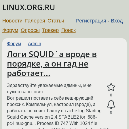
LINUX.ORG.RU
Новости
Галерея
Статьи
Регистрация
-
Вход
Форум
Опросы
Трекер
Поиск
Форум
—
Admin
Логи SQUID`а вроде в
порядке, а он гад не
работает...
Здравствуйте уважаемые админы, мне
нужен ваш совет.
0
Вот решил поставить себе кеширующий
проксик. Компельнул, настроил (вроде), а
работать не хочет. Гляжу в cache.log Starting
0
Squid Cache version 2.4.STABLE2 for i686-
pc-linux-gnu... Process ID 747 With 1024 file