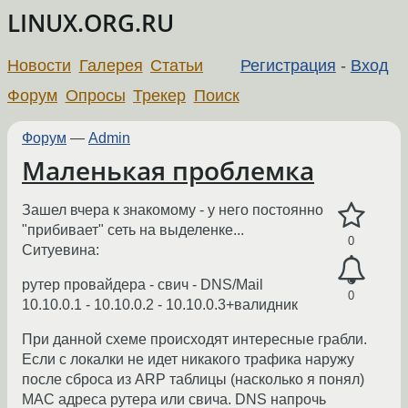
LINUX.ORG.RU
Новости
Галерея
Статьи
Регистрация
-
Вход
Форум
Опросы
Трекер
Поиск
Форум
—
Admin
Маленькая проблемка
Зашел вчера к знакомому - у него постоянно
"прибивает" сеть на выделенке...
0
Cитуевина:
рутер провайдера - свич - DNS/Mail
0
10.10.0.1 - 10.10.0.2 - 10.10.0.3+валидник
При данной схеме происходят интересные грабли.
Если с локалки не идет никакого трафика наружу
после сброса из ARP таблицы (насколько я понял)
MAC адреса рутера или свича. DNS напрочь